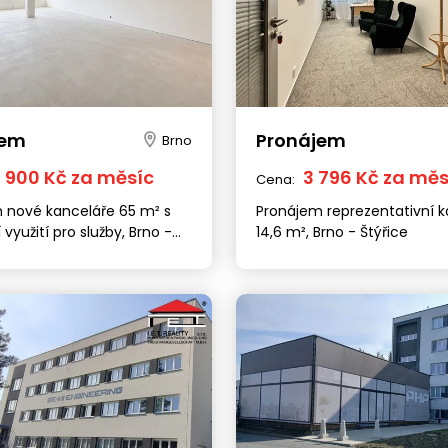
jem
Pronájem
Brno
6 900 Kč za měsíc
3 796 Kč za měs
Cena:
 nové kanceláře 65 m² s
Pronájem reprezentativní k
využití pro služby, Brno -
14,6 m², Brno - Štýřice