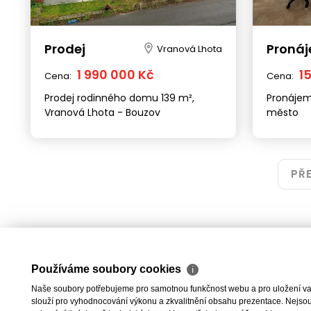
Prodej
Proná
Vranová Lhota
1 990 000 Kč
1
Cena:
Cena:
Prodej rodinného domu 139 m²,
Pronájem
Vranová Lhota - Bouzov
město
PŘ
Používáme soubory cookies
ℹ
Naše soubory potřebujeme pro samotnou funkčnost webu a pro uložení vaši
slouží pro vyhodnocování výkonu a zkvalitnění obsahu prezentace. Nejsou u