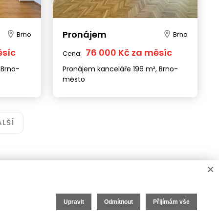
Pobočka
Pobočka
Stodolní 1293/3, 702 00
Tylova 963/2, 779 00
Pronájem
Brno
Brno
+420 727 983 315
+420 222 310 399
ostrava@iet-reality.cz
info.olomouc@iet-reality.cz
ěsíc
76 000 Kč za měsíc
Cena:
 Brno-
Pronájem kanceláře 196 m², Brno-
město
O nás
eláře
O společnosti
ALŠÍ
ví
Kariéra v realitách
Naši partneři
Akce
Realitní zpravodaj
×
Upravit
Odmítnout
Přijímám vše