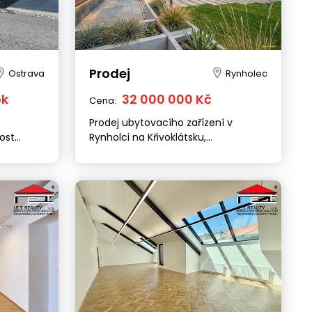
Prodej
Ostrava
Rynholec
ok
32 000 000 Kč
Cena:
Prodej ubytovacího zařízení v
ost
Rynholci na Křivoklátsku,
nčice ul.
Středočeský kraj
Ostrava
Olomouc