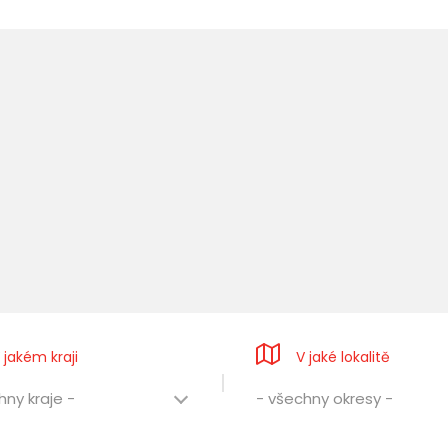
 jakém kraji
V jaké lokalitě
hny kraje -
- všechny okresy -