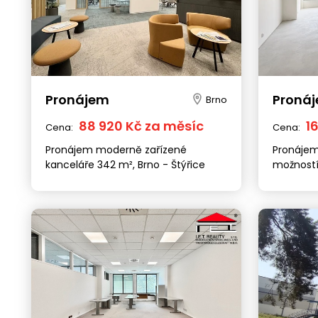
Pronájem
Proná
Brno
88 920 Kč za měsíc
1
Cena:
Cena:
Pronájem moderně zařízené
Pronájem
kanceláře 342 m², Brno - Štýřice
možností 
Štýřice