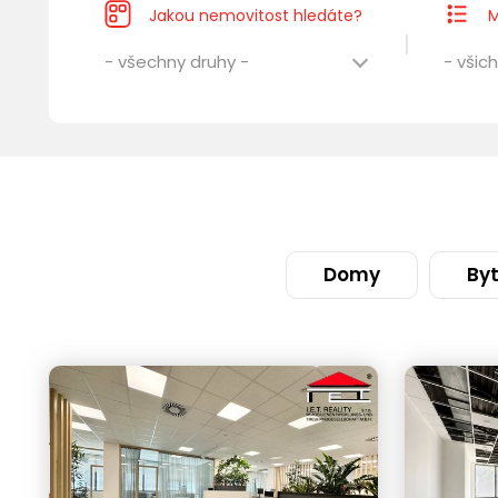
Jakou nemovitost hledáte?
M
- všechny druhy -
- všich
Domy
By