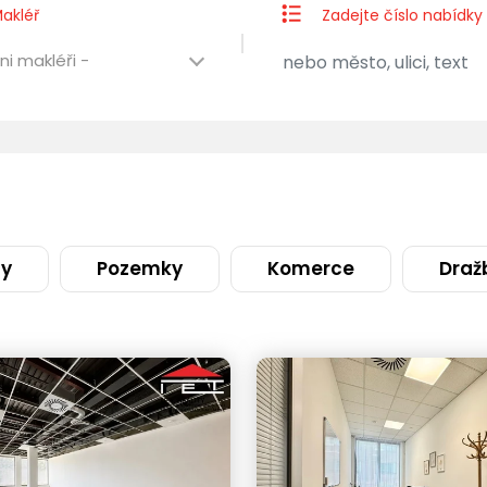
akléř
Zadejte číslo nabídky
ni makléři -
ty
Pozemky
Komerce
Draž