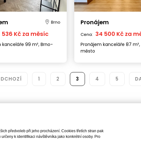
Sídlo společnosti
Pobočka
náměstí Svobody 87/18, 602
Lindleyova 2822/2, 160 00
jem
Pronájem
Brno
00
+420 222 310 399
+420 542 422 340
praha@iet-reality.cz
5 536 Kč za měsíc
34 500 Kč za m
Cena:
info.brno@iet-reality.cz
 kanceláře 99 m², Brno-
Pronájem kanceláře 87 m²,
město
Nemovitosti
Naše služby
Nemovitosti na prodej
Výhody realitní kanc
EDCHOZÍ
1
2
3
4
5
D
Nemovitosti k pronájmu
Bezplatné poradenst
Byty na prodej i k pronájmu
Odhady nemovitostí
Rodinné domy na prodej
Dražby
Skladové prostory
Geodetické práce
Kanceláře
Úschovy kupních cen
Obchody
Právní servis
Služby developerům
ch předvoleb při jeho procházení. Cookies třetích stran pak
Pojištění
rčeny k identifikaci návštěvníka jako konkrétní osoby. Pro