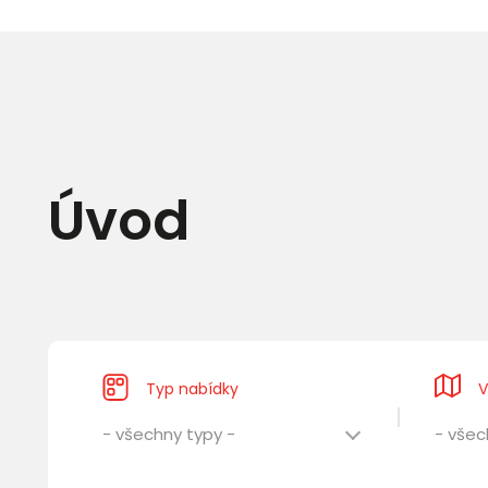
Úvod
Typ nabídky
V
- všechny typy -
- všec