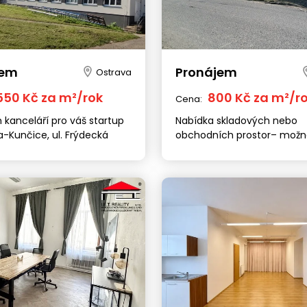
jem
Pronájem
Ostrava
 550 Kč za m²/rok
800 Kč za m²/r
Cena:
 kanceláří pro váš startup
Nabídka skladových nebo
a-Kunčice, ul. Frýdecká
obchodních prostor– možn
vlastních úprav Ostrava-Ku
Frýdecká
Brno
Praha