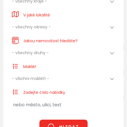
- všechny kraje -
V jaké lokalitě
- všechny okresy -
Jakou nemovitost hledáte?
- všechny druhy -
Makléř
- všichni makléři -
Zadejte číslo nabídky
HLEDAT