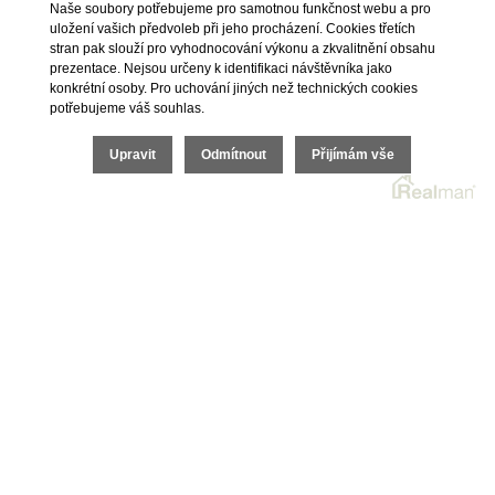
Naše soubory potřebujeme pro samotnou funkčnost webu a pro
uložení vašich předvoleb při jeho procházení. Cookies třetích
1
2
3
4
5
DALŠÍ
stran pak slouží pro vyhodnocování výkonu a zkvalitnění obsahu
prezentace. Nejsou určeny k identifikaci návštěvníka jako
konkrétní osoby. Pro uchování jiných než technických cookies
potřebujeme váš souhlas.
Upravit
Odmítnout
Přijímám vše
Brno
Sídlo společnosti
náměstí Svobody 87/18, 602 00