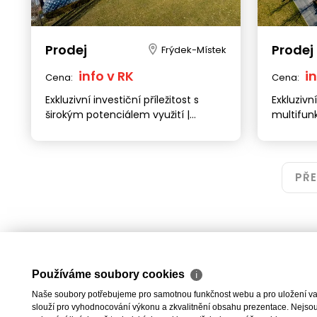
Prodej
Prodej
Frýdek-Místek
info v RK
i
Cena:
Cena:
Exkluzivní investiční příležitost s
Exkluzivní
širokým potenciálem využití |
multifunk
Frýdek-Místek
restaura
Místek, u
PŘ
Používáme soubory cookies
ℹ
Naše soubory potřebujeme pro samotnou funkčnost webu a pro uložení vaši
slouží pro vyhodnocování výkonu a zkvalitnění obsahu prezentace. Nejsou u