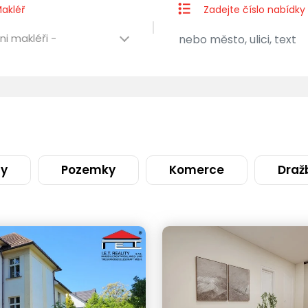
akléř
Zadejte číslo nabídky
ni makléři -
ty
Pozemky
Komerce
Draž