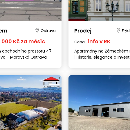
jem
Prodej
Ostrava
Frý
6 000 Kč za měsíc
info v RK
Cena:
 obchodního prostoru 47
Apartmány na Zámeckém 
ava - Moravská Ostrava
| Historie, elegance a invest
potenciál
Brno
Praha