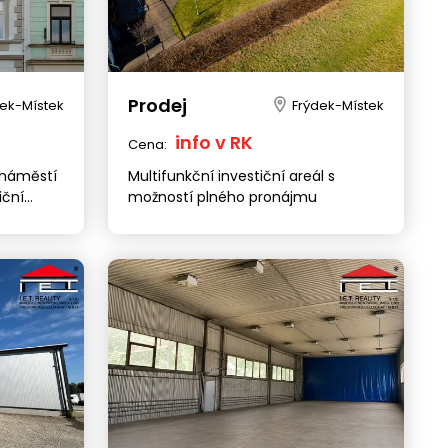
Prodej
dek-Místek
Frýdek-Místek
info v RK
Cena:
náměstí
Multifunkční investiční areál s
iční
možností plného pronájmu
Ostrava
Olomouc