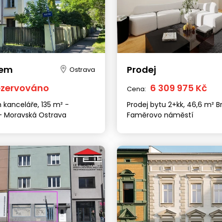
jem
Prodej
Ostrava
ezervováno
6 309 975 Kč
Cena:
 kanceláře, 135 m² -
Prodej bytu 2+kk, 46,6 m² B
- Moravská Ostrava
Faměrovo náměstí