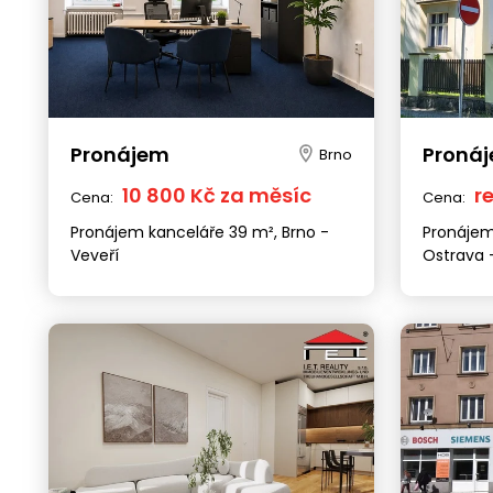
Pronájem
Proná
Brno
10 800 Kč za měsíc
r
Cena:
Cena:
Pronájem kanceláře 39 m², Brno -
Pronájem
Veveří
Ostrava 