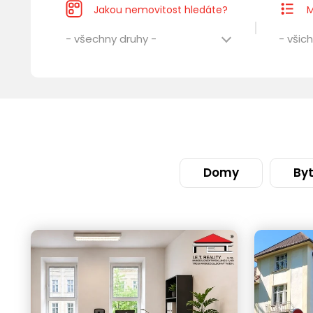
Jakou nemovitost hledáte?
M
- všechny druhy -
- všich
Domy
By