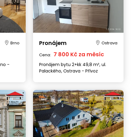
Pronájem
Brno
Ostrava
7 800 Kč za měsíc
Cena:
rno -
Pronájem bytu 2+kk 49,8 m², ul.
Palackého, Ostrava - Přívoz