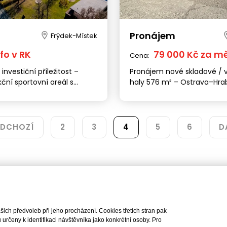
Sídlo společnosti
Pobočka
náměstí Svobody 87/18, 602
Lindleyova 2822/2, 160 00
Pronájem
Frýdek-Místek
00
+420 222 310 399
+420 542 422 340
praha@iet-reality.cz
nfo v RK
79 000 Kč za m
Cena:
info.brno@iet-reality.cz
 investiční příležitost –
Pronájem nové skladové / 
ční sportovní areál s
haly 576 m² – Ostrava–Hr
cí a ubytováním | Frýdek-
Nemovitosti
Naše služby
l. Olbrachtova
Nemovitosti na prodej
Výhody realitní kanc
EDCHOZÍ
2
3
4
5
6
D
Nemovitosti k pronájmu
Bezplatné poradenst
Byty na prodej i k pronájmu
Odhady nemovitostí
Rodinné domy na prodej
Dražby
Skladové prostory
Geodetické práce
Kanceláře
Úschovy kupních cen
Obchody
Právní servis
Služby developerům
ch předvoleb při jeho procházení. Cookies třetích stran pak
Pojištění
rčeny k identifikaci návštěvníka jako konkrétní osoby. Pro