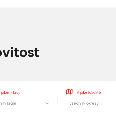
vitost
 jakém kraji
V jaké lokalitě
hny kraje -
- všechny okresy -