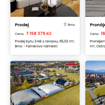
Prodej
Proná
Brno
7 158 375 Kč
1
Cena:
Cena:
Prodej bytu 2+kk s terasou, 65,02 m²,
Pronájem
Brno - Faměrovo náměstí
m², Ostr