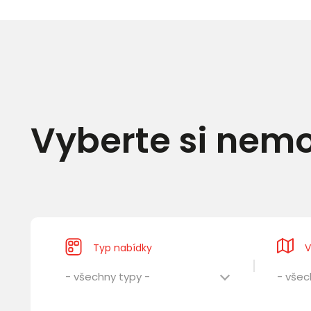
Vyberte si nemo
Typ nabídky
V
- všechny typy -
- všec