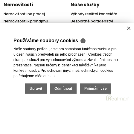
Nemovitosti
Naše služby
Nemovitosti na prodej
Výhody realitní kanceláře
Nemovitosti k pronájmu
Bezplatné poradenství
×
Byty na prodej i k pronájmu
Odhady nemovitostí
Rodinné domy na prodej
Dražby
Používáme soubory cookies
ℹ
Skladové prostory
Geodetické práce
Naše soubory potřebujeme pro samotnou funkčnost webu a pro
Kanceláře
Úschovy kupních cen
uložení vašich předvoleb při jeho procházení. Cookies třetích
Obchody
Právní servis
stran pak slouží pro vyhodnocování výkonu a zkvalitnění obsahu
Služby developerům
prezentace. Nejsou určeny k identifikaci návštěvníka jako
konkrétní osoby. Pro uchování jiných než technických cookies
Pojištění
potřebujeme váš souhlas.
O nás
Upravit
Odmítnout
Přijímám vše
O společnosti
Kariéra v realitách
Naši partneři
Akce
Realitní zpravodaj