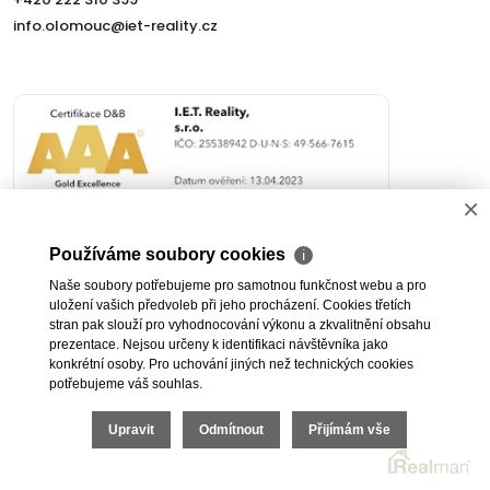
info.olomouc@iet-reality.cz
×
Nemovitosti
Naše služby
Používáme soubory cookies
ℹ
Nemovitosti na prodej
Výhody realitní kanceláře
Naše soubory potřebujeme pro samotnou funkčnost webu a pro
Nemovitosti k pronájmu
Bezplatné poradenství
uložení vašich předvoleb při jeho procházení. Cookies třetích
Byty na prodej i k pronájmu
Odhady nemovitostí
stran pak slouží pro vyhodnocování výkonu a zkvalitnění obsahu
Rodinné domy na prodej
Dražby
prezentace. Nejsou určeny k identifikaci návštěvníka jako
konkrétní osoby. Pro uchování jiných než technických cookies
Skladové prostory
Geodetické práce
potřebujeme váš souhlas.
Kanceláře
Úschovy kupních cen
Obchody
Právní servis
Upravit
Odmítnout
Přijímám vše
Služby developerům
Pojištění