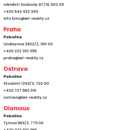
náměstí Svobody 87/18, 602 00
+420 542 422 340
info.brno@iet-reality.cz
Praha
Pobočka
Lindleyova 2822/2, 160 00
+420 222 310 399
praha@iet-reality.cz
Ostrava
Pobočka
Stodolní 1293/3, 702 00
+420 727 983 315
ostrava@iet-reality.cz
Olomouc
Pobočka
Tylova 963/2, 779 00
+420 222 310 399