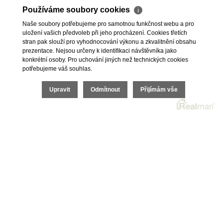
Nemovitosti na prodej
Výhody realitní kanceláře
Používáme soubory cookies
ℹ
Nemovitosti k pronájmu
Bezplatné poradenství
Naše soubory potřebujeme pro samotnou funkčnost webu a pro
Byty na prodej i k pronájmu
Odhady nemovitostí
uložení vašich předvoleb při jeho procházení. Cookies třetích
stran pak slouží pro vyhodnocování výkonu a zkvalitnění obsahu
Rodinné domy na prodej
Dražby
prezentace. Nejsou určeny k identifikaci návštěvníka jako
Skladové prostory
Geodetické práce
konkrétní osoby. Pro uchování jiných než technických cookies
Kanceláře
Úschovy kupních cen
potřebujeme váš souhlas.
Obchody
Právní servis
Upravit
Odmítnout
Přijímám vše
Služby developerům
Pojištění
O nás
O společnosti
Kariéra v realitách
Naši partneři
Akce
Realitní zpravodaj
2026 © I.E.T. Reality, s.r.o., všechna práva vyhrazena |