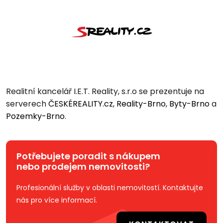
Realitní kancelář I.E.T. Reality, s.r.o se prezentuje na
serverech
ČESKÉREALITY.cz
,
Reality-Brno
,
Byty-Brno
a
Pozemky-Brno
.
Potřebujete poradit s nákupem
nebo prodejem nemovitosti?
Profesionální služby v oblasti nemovitostí. Kontaktujte
nás pro více informací.