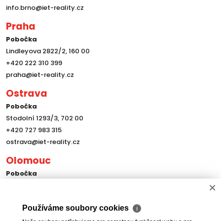
info.brno@iet-reality.cz
Praha
Pobočka
Lindleyova 2822/2, 160 00
+420 222 310 399
praha@iet-reality.cz
Ostrava
Pobočka
Stodolní 1293/3, 702 00
+420 727 983 315
ostrava@iet-reality.cz
Olomouc
Pobočka
×
Tylova 963/2, 779 00
+420 222 310 399
Používáme soubory cookies
info.olomouc@iet-reality.cz
ℹ