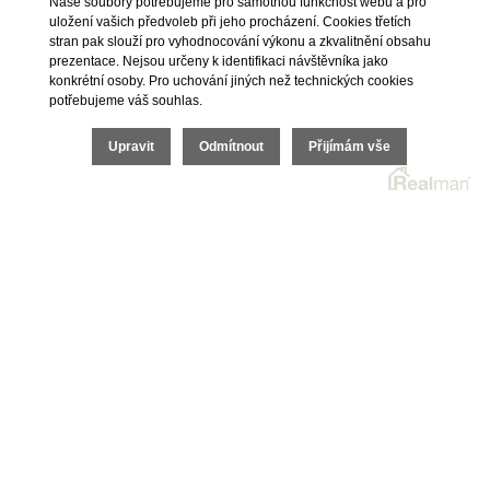
Naše soubory potřebujeme pro samotnou funkčnost webu a pro
uložení vašich předvoleb při jeho procházení. Cookies třetích
stran pak slouží pro vyhodnocování výkonu a zkvalitnění obsahu
prezentace. Nejsou určeny k identifikaci návštěvníka jako
konkrétní osoby. Pro uchování jiných než technických cookies
potřebujeme váš souhlas.
Upravit
Odmítnout
Přijímám vše
Nemovitosti
Naše služby
Nemovitosti na prodej
Výhody realitní kanceláře
Nemovitosti k pronájmu
Bezplatné poradenství
Byty na prodej i k pronájmu
Odhady nemovitostí
Rodinné domy na prodej
Dražby
Skladové prostory
Geodetické práce
Kanceláře
Úschovy kupních cen
Obchody
Právní servis
Služby developerům
Pojištění
O nás