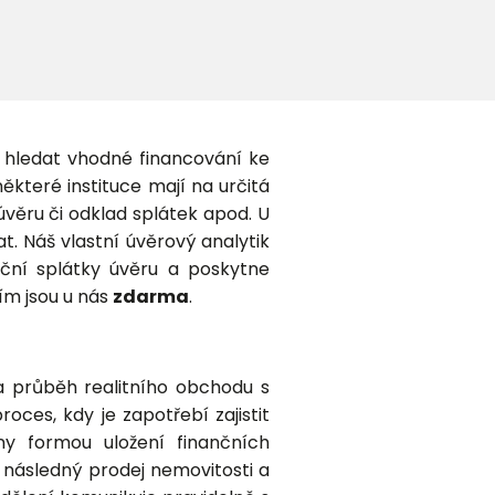
k hledat vhodné financování ke
ěkteré instituce mají na určitá
úvěru či odklad splátek apod. U
. Náš vlastní úvěrový analytik
ční splátky úvěru a poskytne
ím jsou u nás
zdarma
.
a průběh realitního obchodu s
ces, kdy je zapotřebí zajistit
ny formou uložení finančních
 následný prodej nemovitosti a