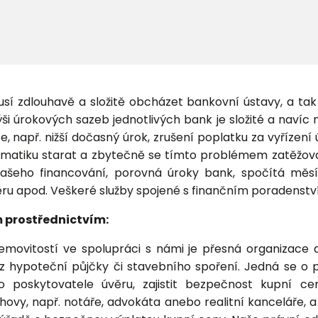
musí zdlouhavě a složitě obcházet bankovní ústavy, a ta
ši úrokových sazeb jednotlivých bank je složité a navíc n
, např. nižší dočasný úrok, zrušení poplatku za vyřízení 
matiku starat a zbytečně se tímto problémem zatěžovat
vašeho financování, porovná úroky bank, spočítá měsí
ěru apod. Veškeré služby spojené s finančním poradenstv
 prostřednictvím:
movitostí ve spolupráci s námi je přesná organizace 
 hypoteční půjčky či stavebního spoření. Jedná se o pro
o poskytovatele úvěru, zajistit bezpečnost kupní ce
ovy, např. notáře, advokáta anebo realitní kanceláře, a