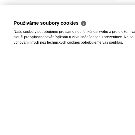
Používáme soubory cookies
ℹ
Naše soubory potřebujeme pro samotnou funkčnost webu a pro uložení vaši
slouží pro vyhodnocování výkonu a zkvalitnění obsahu prezentace. Nejsou u
uchování jiných než technických cookies potřebujeme váš souhlas.
2026 © I.E.T. Rea