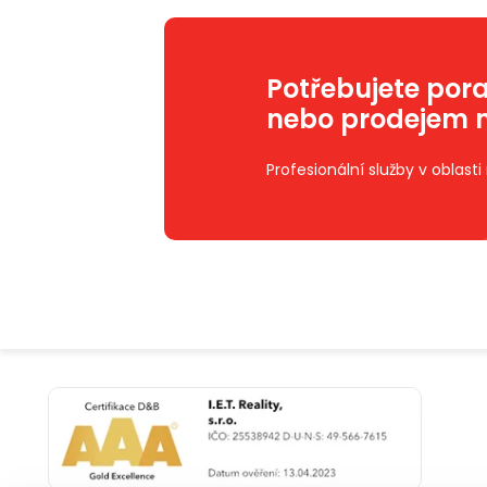
Potřebujete por
nebo prodejem n
Profesionální služby v oblast