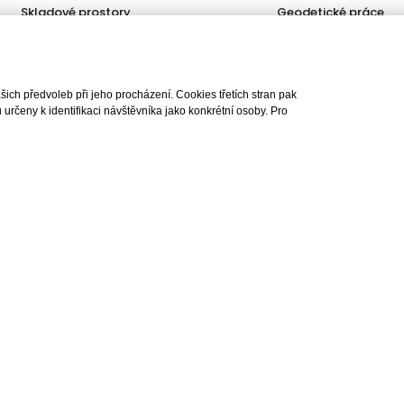
Skladové prostory
Geodetické práce
Kanceláře
Úschovy kupních cen
Obchody
Právní servis
Služby developerům
ch předvoleb při jeho procházení. Cookies třetích stran pak
Pojištění
rčeny k identifikaci návštěvníka jako konkrétní osoby. Pro
lity, s.r.o., všechna práva vyhrazena |
Ochrana osobních údajů
|
Cookies
| Real