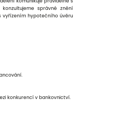
dělení komunikuje pravidelně s
ci konzultujeme správné znění
 s vyřízením hypotečního úvěru
nancování.
zi konkurencí v bankovnictví.