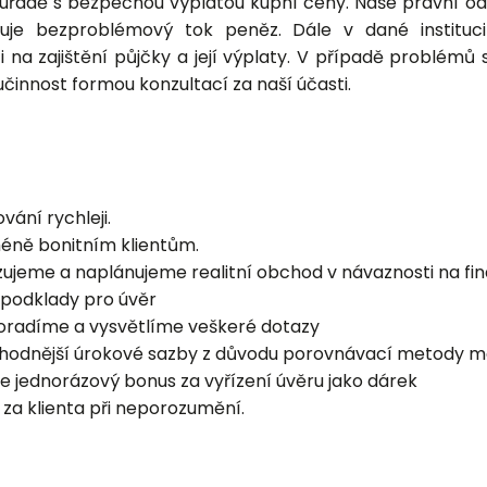
m úřadě s bezpečnou výplatou kupní ceny. Naše právní od
dinuje bezproblémový tok peněz. Dále v dané institu
 na zajištění půjčky a její výplaty. V případě problémů
činnost formou konzultací za naší účasti.
vání rychleji.
éně bonitním klientům.
izujeme a naplánujeme realitní obchod v návaznosti na fi
 podklady pro úvěr
poradíme a vysvětlíme veškeré dotazy
ýhodnější úrokové sazby z důvodu porovnávací metody me
ne jednorázový bonus za vyřízení úvěru jako dárek
za klienta při neporozumění.