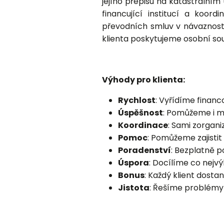
jejího přepisu na katastrální
financující institucí a koor
převodních smluv v návaznosti
klienta poskytujeme osobní sou
Výhody pro klienta:
Rychlost
: Vyřídíme financo
Úspěšnost
: Pomůžeme i m
Koordinace
: Sami zorgan
Pomoc
: Pomůžeme zajistit
Poradenství
: Bezplatně 
Úspora
: Docílíme co nejv
Bonus
: Každý klient dosta
Jistota
: Řešíme problémy 