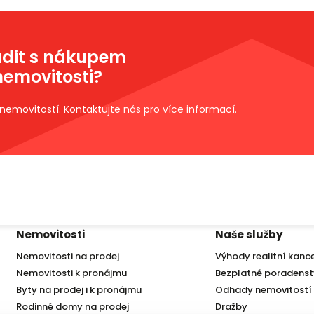
adit s nákupem
emovitosti?
Brno
Praha
i nemovitostí. Kontaktujte nás pro více informací.
Sídlo společnosti
Pobočka
náměstí Svobody 87/18, 602
Lindleyova 2822/2, 160 00
00
+420 222 310 399
+420 542 422 340
praha@iet-reality.cz
info.brno@iet-reality.cz
Nemovitosti
Naše služby
Nemovitosti na prodej
Výhody realitní kanc
Nemovitosti k pronájmu
Bezplatné poradenst
Byty na prodej i k pronájmu
Odhady nemovitostí
Rodinné domy na prodej
Dražby