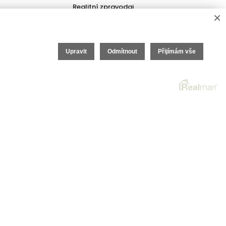
Realitní zpravodaj
×
Upravit
Odmítnout
Přijímám vše
itní SW
Real
man