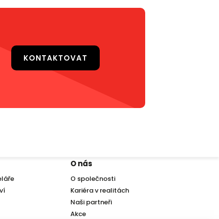
KONTAKTOVAT
Ostrava
Olomouc
Pobočka
Pobočka
Stodolní 1293/3, 702 00
Tylova 963/2, 779 00
+420 727 983 315
+420 222 310 399
ostrava@iet-reality.cz
info.olomouc@iet-reality.cz
O nás
eláře
O společnosti
ví
Kariéra v realitách
Naši partneři
Akce