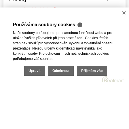
8 490 000 Kč
Cena:
×
Prodej rodinného domu 250 m² s potenciálem
2.samostatné stavby Brno - Holásky
Používáme soubory cookies
ℹ
Naše soubory potřebujeme pro samotnou funkčnost webu a pro
uložení vašich předvoleb při jeho procházení. Cookies třetích
stran pak slouží pro vyhodnocování výkonu a zkvalitnění obsahu
prezentace. Nejsou určeny k identifikaci návštěvníka jako
1
2
DALŠÍ
konkrétní osoby. Pro uchování jiných než technických cookies
potřebujeme váš souhlas.
Upravit
Odmítnout
Přijímám vše