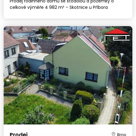
Prodej rodinného domu se stodolou a pozemky o
celkové výměře 4 982 m² – Skotnice u Příbora
Prodej
Brno