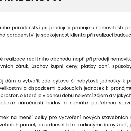
itního poradenství při prodeji či pronájmu nemovitostí p
ho poradenství je spokojenost klienta při realizaci budo
 realizace realitního obchodu, např. při prodeji nemovito
vních záruk, úschov kupní ceny, platby daní, způsob
ůj dům a vytvořit zde bytové či nebytové jednotky k p
 velikostmi a dispozicemi budoucích jednotek k pronáj
rostor, o které je v danou dobu největší zájem a v jaký
rgetické náročnosti budov a nemáte potřebnou stav
mek na menší celky pro vytvoření nových stavebních mí
avebních parcel, co si dnešní trh s rodinnými domy žádá, 