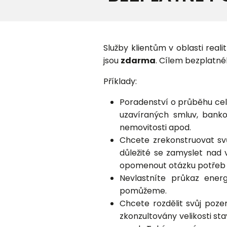
Služby klientům v oblasti real
jsou
zdarma
. Cílem bezplatné
Příklady:
Poradenství o průběhu celé
uzavíraných smluv, banko
nemovitosti apod.
Chcete zrekonstruovat sv
důležité se zamyslet nad
opomenout otázku potřeb p
Nevlastníte průkaz ene
pomůžeme.
Chcete rozdělit svůj poze
zkonzultovány velikosti st