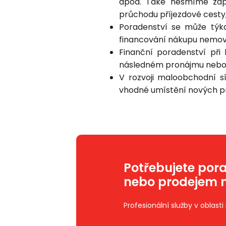
apod. Také nesmíme zap
průchodu příjezdové cesty
Poradenství se může týka
financování nákupu nemovi
Finanční poradenství při
následném pronájmu nebo p
V rozvoji maloobchodní s
vhodné umístění nových p
Potřebujete por
nebo prodejem n
Profesionální služby v oblast