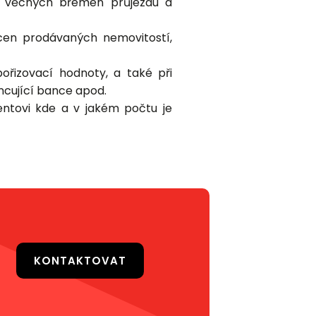
y věcných břemen průjezdu a
 cen prodávaných nemovitostí,
ořizovací hodnoty, a také při
ncující bance apod.
entovi kde a v jakém počtu je
KONTAKTOVAT
Ostrava
Olomouc