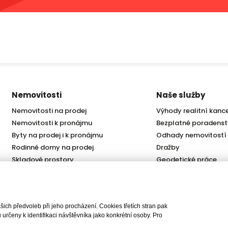
Sídlo společnosti
Pobočka
náměstí Svobody 87/18, 602
Lindleyova 2822/2, 160 00
00
+420 222 310 399
+420 542 422 340
praha@iet-reality.cz
info.brno@iet-reality.cz
Nemovitosti
Naše služby
Nemovitosti na prodej
Výhody realitní kanc
Nemovitosti k pronájmu
Bezplatné poradenst
Byty na prodej i k pronájmu
Odhady nemovitostí
Rodinné domy na prodej
Dražby
Skladové prostory
Geodetické práce
Kanceláře
Úschovy kupních cen
Obchody
Právní servis
Služby developerům
ch předvoleb při jeho procházení. Cookies třetích stran pak
Pojištění
rčeny k identifikaci návštěvníka jako konkrétní osoby. Pro