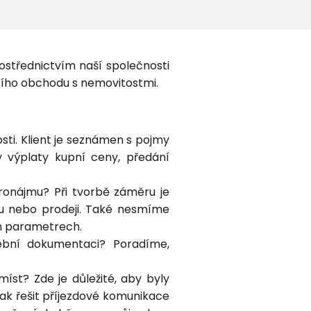
rostřednictvím naší společnosti
ucího obchodu s nemovitostmi.
sti. Klient je seznámen s pojmy
y výplaty kupní ceny, předání
ronájmu? Při tvorbě záměru je
mu nebo prodeji. Také nesmíme
ch parametrech.
ební dokumentaci? Poradíme,
st? Zde je důležité, aby byly
jak řešit příjezdové komunikace