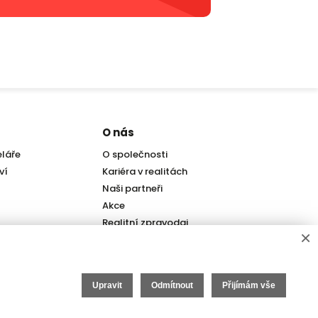
Pobočka
Pobočka
Stodolní 1293/3, 702 00
Tylova 963/2, 779 00
+420 727 983 315
+420 222 310 399
ostrava@iet-reality.cz
info.olomouc@iet-reality.cz
O nás
eláře
O společnosti
ví
Kariéra v realitách
Naši partneři
Akce
Realitní zpravodaj
×
Upravit
Odmítnout
Přijímám vše