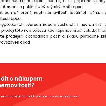
omenout na důležitou součást, a to případné vklad
, břemen na pokládku inženýrských sítí apod.
t cen při pronájmech nemovitostí, ideálních tržních
tostí apod.
 hypotečních úvěrech nebo investicích s návratností p
rodeji této nemovitosti, kde nájemce hradí splátky fina
ítě prodejen, obchodních ploch a skladů poradíme kli
rovozoven apod.
adit s nákupem
emovitosti?
i nemovitostí. Kontaktujte nás pro více informací.
Brno
Praha