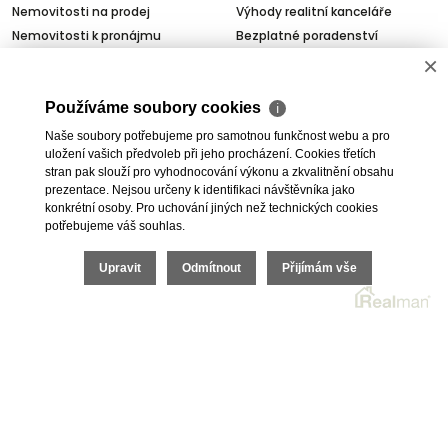
Nemovitosti na prodej
Výhody realitní kanceláře
Nemovitosti k pronájmu
Bezplatné poradenství
Byty na prodej i k pronájmu
Odhady nemovitostí
×
Rodinné domy na prodej
Dražby
Skladové prostory
Geodetické práce
Používáme soubory cookies
ℹ
Kanceláře
Úschovy kupních cen
Naše soubory potřebujeme pro samotnou funkčnost webu a pro
Obchody
Právní servis
uložení vašich předvoleb při jeho procházení. Cookies třetích
stran pak slouží pro vyhodnocování výkonu a zkvalitnění obsahu
Služby developerům
prezentace. Nejsou určeny k identifikaci návštěvníka jako
Pojištění
konkrétní osoby. Pro uchování jiných než technických cookies
potřebujeme váš souhlas.
O nás
Upravit
Odmítnout
Přijímám vše
O společnosti
Kariéra v realitách
Naši partneři
Akce
Realitní zpravodaj
2026 © I.E.T. Reality, s.r.o., všechna práva vyhrazena |