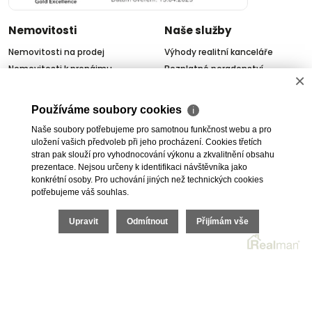
Nemovitosti
Naše služby
Nemovitosti na prodej
Výhody realitní kanceláře
Nemovitosti k pronájmu
Bezplatné poradenství
×
Byty na prodej i k pronájmu
Odhady nemovitostí
Rodinné domy na prodej
Dražby
Používáme soubory cookies
ℹ
Skladové prostory
Geodetické práce
Naše soubory potřebujeme pro samotnou funkčnost webu a pro
Kanceláře
Úschovy kupních cen
uložení vašich předvoleb při jeho procházení. Cookies třetích
Obchody
Právní servis
stran pak slouží pro vyhodnocování výkonu a zkvalitnění obsahu
prezentace. Nejsou určeny k identifikaci návštěvníka jako
Služby developerům
konkrétní osoby. Pro uchování jiných než technických cookies
Pojištění
potřebujeme váš souhlas.
O nás
Upravit
Odmítnout
Přijímám vše
O společnosti
Kariéra v realitách
Naši partneři
Akce
Realitní zpravodaj