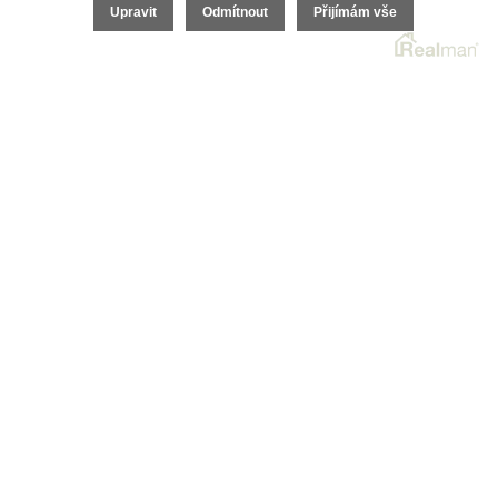
Upravit
Odmítnout
Přijímám vše
O nás
O společnosti
Kariéra v realitách
Naši partneři
Akce
Realitní zpravodaj
2026 © I.E.T. Reality, s.r.o., všechna práva vyhrazena |
Ochrana osobních údajů
|
Cookies
| Realitní SW
Real
man