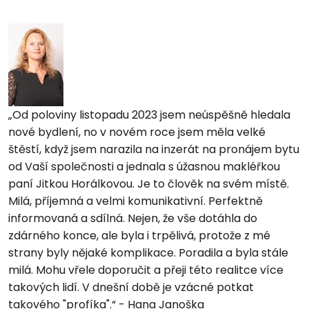
Od poloviny listopadu 2023 jsem neúspěšně hledala
nové bydlení, no v novém roce jsem měla velké
štěstí, když jsem narazila na inzerát na pronájem bytu
od Vaší společnosti a jednala s úžasnou makléřkou
paní Jitkou Horálkovou. Je to člověk na svém místě.
Milá, příjemná a velmi komunikativní. Perfektně
informovaná a sdílná. Nejen, že vše dotáhla do
zdárného konce, ale byla i trpělivá, protože z mé
strany byly nějaké komplikace. Poradila a byla stále
milá. Mohu vřele doporučit a přeji této realitce více
takových lidí. V dnešní době je vzácné potkat
takového "profíka".
- Hana Janoška