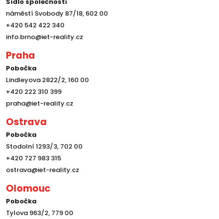
Sídlo společnosti
náměstí Svobody 87/18, 602 00
+420 542 422 340
info.brno@iet-reality.cz
Praha
Pobočka
Lindleyova 2822/2, 160 00
+420 222 310 399
praha@iet-reality.cz
Ostrava
Pobočka
Stodolní 1293/3, 702 00
+420 727 983 315
ostrava@iet-reality.cz
Olomouc
Pobočka
Tylova 963/2, 779 00