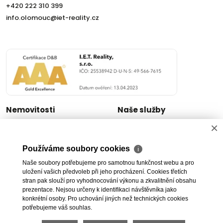
+420 222 310 399
info.olomouc@iet-reality.cz
Nemovitosti
Naše služby
×
Nemovitosti na prodej
Výhody realitní kanceláře
Nemovitosti k pronájmu
Bezplatné poradenství
Používáme soubory cookies
Byty na prodej i k pronájmu
Odhady nemovitostí
ℹ
Rodinné domy na prodej
Dražby
Naše soubory potřebujeme pro samotnou funkčnost webu a pro
uložení vašich předvoleb při jeho procházení. Cookies třetích
Skladové prostory
Geodetické práce
stran pak slouží pro vyhodnocování výkonu a zkvalitnění obsahu
Kanceláře
Úschovy kupních cen
prezentace. Nejsou určeny k identifikaci návštěvníka jako
Obchody
Právní servis
konkrétní osoby. Pro uchování jiných než technických cookies
potřebujeme váš souhlas.
Služby developerům
Pojištění