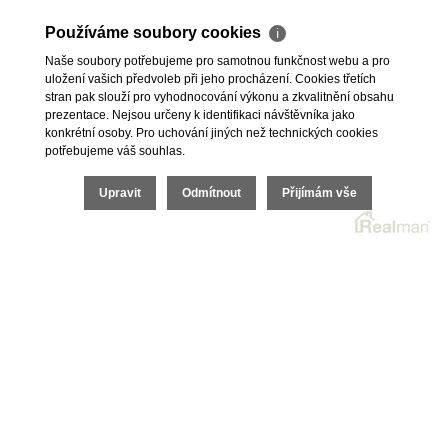
Skladové prostory
Geodetické práce
Používáme soubory cookies
ℹ
Kanceláře
Úschovy kupních cen
Obchody
Právní servis
Naše soubory potřebujeme pro samotnou funkčnost webu a pro
uložení vašich předvoleb při jeho procházení. Cookies třetích
Služby developerům
stran pak slouží pro vyhodnocování výkonu a zkvalitnění obsahu
Pojištění
prezentace. Nejsou určeny k identifikaci návštěvníka jako
konkrétní osoby. Pro uchování jiných než technických cookies
O nás
potřebujeme váš souhlas.
O společnosti
Upravit
Odmítnout
Přijímám vše
Kariéra v realitách
Naši partneři
Akce
Realitní zpravodaj
2026 © I.E.T. Reality, s.r.o., všechna práva vyhrazena |
Ochrana osobních údajů
|
Cookies
| Realitní SW
Real
man