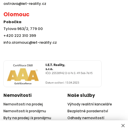
ostrava@iet-reality.cz
Olomouc
Pobočka
Tylova 963/2, 779 00
+420 222 310 399
info.olomouc@iet-reality.cz
Nemovitosti
Naše služby
Nemovitosti na prodej
Výhody realitní kanceláře
Nemovitosti k pronájmu
Bezplatné poradenství
Byty na prodej i k pronájmu
Odhady nemovitostí
×
Rodinné domy na prodej
Dražby