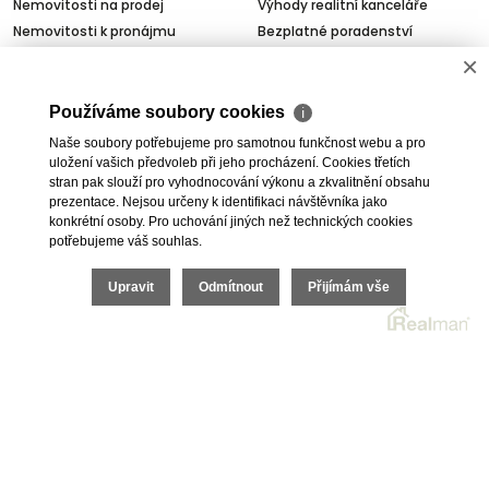
Nemovitosti na prodej
Výhody realitní kanceláře
Nemovitosti k pronájmu
Bezplatné poradenství
Byty na prodej i k pronájmu
Odhady nemovitostí
×
Rodinné domy na prodej
Dražby
Skladové prostory
Geodetické práce
Používáme soubory cookies
ℹ
Kanceláře
Úschovy kupních cen
Naše soubory potřebujeme pro samotnou funkčnost webu a pro
Obchody
Právní servis
uložení vašich předvoleb při jeho procházení. Cookies třetích
stran pak slouží pro vyhodnocování výkonu a zkvalitnění obsahu
Služby developerům
prezentace. Nejsou určeny k identifikaci návštěvníka jako
Pojištění
konkrétní osoby. Pro uchování jiných než technických cookies
potřebujeme váš souhlas.
O nás
Upravit
Odmítnout
Přijímám vše
O společnosti
Kariéra v realitách
Naši partneři
Akce
Realitní zpravodaj
2026 © I.E.T. Reality, s.r.o., všechna práva vyhrazena |
Ochrana osobních údajů
|
Cookies
| Realitní SW
Real
man