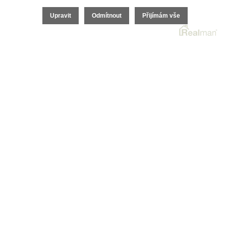
Pojištění
Upravit
Odmítnout
Přijímám vše
O nás
O společnosti
Kariéra v realitách
Naši partneři
Akce
Realitní zpravodaj
2026 © I.E.T. Reality, s.r.o., všechna práva vyhrazena |
Ochrana osobních údajů
|
Cookies
| Realitní SW
Real
man