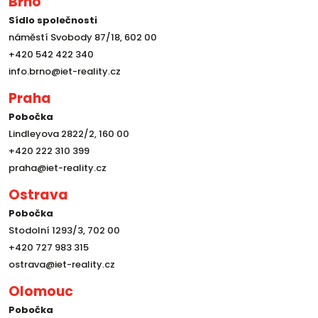
Brno
Sídlo společnosti
náměstí Svobody 87/18, 602 00
+420 542 422 340
info.brno@iet-reality.cz
Praha
Pobočka
Lindleyova 2822/2, 160 00
+420 222 310 399
praha@iet-reality.cz
Ostrava
Pobočka
Stodolní 1293/3, 702 00
+420 727 983 315
ostrava@iet-reality.cz
Olomouc
Pobočka