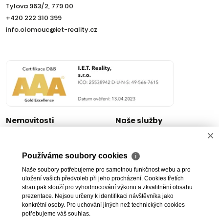
Tylova 963/2, 779 00
+420 222 310 399
info.olomouc@iet-reality.cz
Nemovitosti
Naše služby
×
Nemovitosti na prodej
Výhody realitní kanceláře
Nemovitosti k pronájmu
Bezplatné poradenství
Používáme soubory cookies
ℹ
Byty na prodej i k pronájmu
Odhady nemovitostí
Naše soubory potřebujeme pro samotnou funkčnost webu a pro
Rodinné domy na prodej
Dražby
uložení vašich předvoleb při jeho procházení. Cookies třetích
Skladové prostory
Geodetické práce
stran pak slouží pro vyhodnocování výkonu a zkvalitnění obsahu
Kanceláře
Úschovy kupních cen
prezentace. Nejsou určeny k identifikaci návštěvníka jako
konkrétní osoby. Pro uchování jiných než technických cookies
Obchody
Právní servis
potřebujeme váš souhlas.
Služby developerům