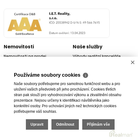
Nemovitosti
Naše služby
Nemovitosti na prodej
Výhody realitní kanceláře
×
Nemovitosti k pronájmu
Bezplatné poradenství
Byty na prodej i k pronájmu
Odhady nemovitostí
Používáme soubory cookies
ℹ
Rodinné domy na prodej
Dražby
Naše soubory potřebujeme pro samotnou funkčnost webu a pro
Skladové prostory
Geodetické práce
uložení vašich předvoleb při jeho procházení. Cookies třetích
Kanceláře
Úschovy kupních cen
stran pak slouží pro vyhodnocování výkonu a zkvalitnění obsahu
Obchody
Právní servis
prezentace. Nejsou určeny k identifikaci návštěvníka jako
konkrétní osoby. Pro uchování jiných než technických cookies
Služby developerům
potřebujeme váš souhlas.
Pojištění
Upravit
Odmítnout
Přijímám vše
O nás
O společnosti