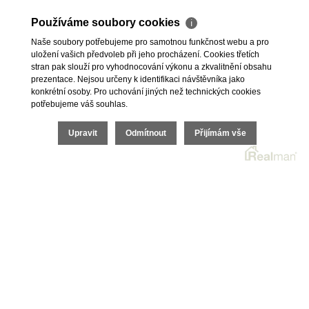
Skladové prostory
Geodetické práce
Používáme soubory cookies
ℹ
Kanceláře
Úschovy kupních cen
Obchody
Právní servis
Naše soubory potřebujeme pro samotnou funkčnost webu a pro
uložení vašich předvoleb při jeho procházení. Cookies třetích
Služby developerům
stran pak slouží pro vyhodnocování výkonu a zkvalitnění obsahu
Pojištění
prezentace. Nejsou určeny k identifikaci návštěvníka jako
konkrétní osoby. Pro uchování jiných než technických cookies
O nás
potřebujeme váš souhlas.
O společnosti
Upravit
Odmítnout
Přijímám vše
Kariéra v realitách
Naši partneři
Akce
Realitní zpravodaj
2026 © I.E.T. Reality, s.r.o., všechna práva vyhrazena |
Ochrana osobních údajů
|
Cookies
| Realitní SW
Real
man