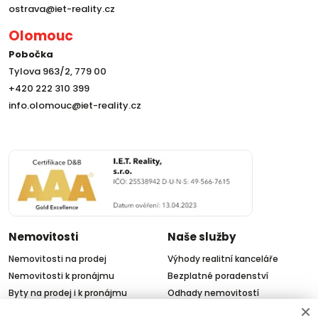
ostrava@iet-reality.cz
Olomouc
Pobočka
Tylova 963/2, 779 00
+420 222 310 399
info.olomouc@iet-reality.cz
Nemovitosti
Naše služby
Nemovitosti na prodej
Výhody realitní kanceláře
Nemovitosti k pronájmu
Bezplatné poradenství
Byty na prodej i k pronájmu
Odhady nemovitostí
×
Rodinné domy na prodej
Dražby