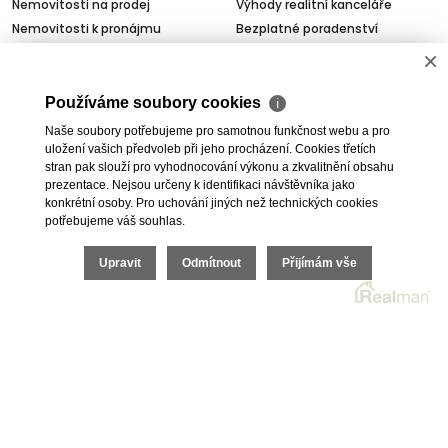
Nemovitosti na prodej
Výhody realitní kanceláře
Nemovitosti k pronájmu
Bezplatné poradenství
Byty na prodej i k pronájmu
Odhady nemovitostí
×
Rodinné domy na prodej
Dražby
Skladové prostory
Geodetické práce
Používáme soubory cookies
ℹ
Kanceláře
Úschovy kupních cen
Naše soubory potřebujeme pro samotnou funkčnost webu a pro
Obchody
Právní servis
uložení vašich předvoleb při jeho procházení. Cookies třetích
stran pak slouží pro vyhodnocování výkonu a zkvalitnění obsahu
Služby developerům
prezentace. Nejsou určeny k identifikaci návštěvníka jako
Pojištění
konkrétní osoby. Pro uchování jiných než technických cookies
potřebujeme váš souhlas.
O nás
Upravit
Odmítnout
Přijímám vše
O společnosti
Kariéra v realitách
Naši partneři
Akce
Realitní zpravodaj
2026 © I.E.T. Reality, s.r.o., všechna práva vyhrazena |
Ochrana osobních údajů
|
Cookies
| Realitní SW
Real
man