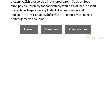
uložení vašich předvoleb při jeho procházení. Cookies třetích
stran pak slouží pro vyhodnocování výkonu a zkvalitnění obsahu
prezentace. Nejsou určeny k identifikaci návštěvníka jako
1
2
3
4
5
DALŠÍ
konkrétní osoby. Pro uchování jiných než technických cookies
potřebujeme váš souhlas.
Upravit
Odmítnout
Přijímám vše
Brno
Sídlo společnosti
náměstí Svobody 87/18, 602 00