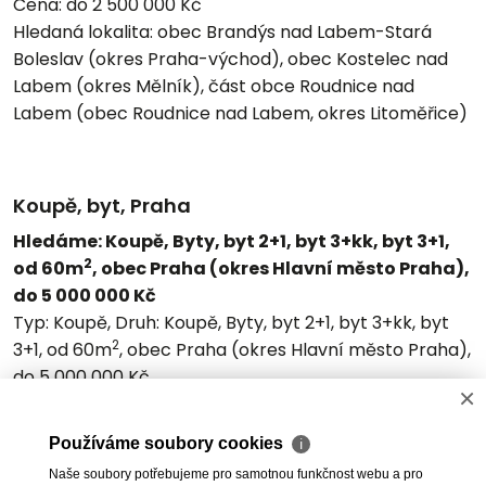
Cena:
do 2 500 000 Kč
Hledaná lokalita:
obec Brandýs nad Labem-Stará
Boleslav (okres Praha-východ), obec Kostelec nad
Labem (okres Mělník), část obce Roudnice nad
Labem (obec Roudnice nad Labem, okres Litoměřice)
Koupě, byt, Praha
Hledáme: Koupě, Byty, byt 2+1, byt 3+kk, byt 3+1,
2
od 60m
, obec Praha (okres Hlavní město Praha),
do 5 000 000 Kč
Typ:
Koupě,
Druh:
Koupě, Byty, byt 2+1, byt 3+kk, byt
2
3+1, od 60m
, obec Praha (okres Hlavní město Praha),
do 5 000 000 Kč
×
Cena:
do 5 000 000 Kč
Hledaná lokalita:
obec Praha (okres Hlavní město
Používáme soubory cookies
ℹ
Praha)
Naše soubory potřebujeme pro samotnou funkčnost webu a pro