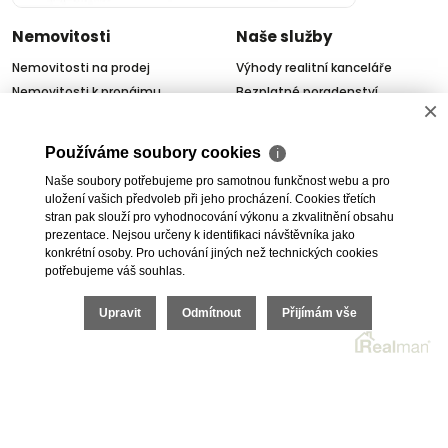
Nemovitosti
Naše služby
Nemovitosti na prodej
Výhody realitní kanceláře
Nemovitosti k pronájmu
Bezplatné poradenství
×
Byty na prodej i k pronájmu
Odhady nemovitostí
Rodinné domy na prodej
Dražby
Používáme soubory cookies
ℹ
Skladové prostory
Geodetické práce
Naše soubory potřebujeme pro samotnou funkčnost webu a pro
Kanceláře
Úschovy kupních cen
uložení vašich předvoleb při jeho procházení. Cookies třetích
Obchody
Právní servis
stran pak slouží pro vyhodnocování výkonu a zkvalitnění obsahu
Služby developerům
prezentace. Nejsou určeny k identifikaci návštěvníka jako
konkrétní osoby. Pro uchování jiných než technických cookies
Pojištění
potřebujeme váš souhlas.
O nás
Upravit
Odmítnout
Přijímám vše
O společnosti
Kariéra v realitách
Naši partneři
Akce
Realitní zpravodaj