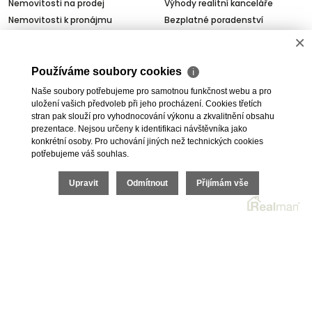
Nemovitosti na prodej
Výhody realitní kanceláře
Nemovitosti k pronájmu
Bezplatné poradenství
Byty na prodej i k pronájmu
Odhady nemovitostí
×
Rodinné domy na prodej
Dražby
Skladové prostory
Geodetické práce
Používáme soubory cookies
ℹ
Kanceláře
Úschovy kupních cen
Naše soubory potřebujeme pro samotnou funkčnost webu a pro
Obchody
Právní servis
uložení vašich předvoleb při jeho procházení. Cookies třetích
stran pak slouží pro vyhodnocování výkonu a zkvalitnění obsahu
Služby developerům
prezentace. Nejsou určeny k identifikaci návštěvníka jako
Pojištění
konkrétní osoby. Pro uchování jiných než technických cookies
potřebujeme váš souhlas.
O nás
Upravit
Odmítnout
Přijímám vše
O společnosti
Kariéra v realitách
Naši partneři
Akce
Realitní zpravodaj
2026 © I.E.T. Reality, s.r.o., všechna práva vyhrazena |
Ochrana osobních údajů
|
Cookies
| Realitní SW
Real
man