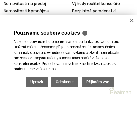
Nemovitosti na prodej
Výhody realitní kanceláře
Nemovitosti k pronájmu
Bezplatné poradenství
Byty na prodej i k pronájmu
Odhady nemovitostí
×
Rodinné domy na prodej
Dražby
Skladové prostory
Geodetické práce
Používáme soubory cookies
ℹ
Kanceláře
Úschovy kupních cen
Naše soubory potřebujeme pro samotnou funkčnost webu a pro
Obchody
Právní servis
uložení vašich předvoleb při jeho procházení. Cookies třetích
stran pak slouží pro vyhodnocování výkonu a zkvalitnění obsahu
Služby developerům
prezentace. Nejsou určeny k identifikaci návštěvníka jako
Pojištění
konkrétní osoby. Pro uchování jiných než technických cookies
potřebujeme váš souhlas.
O nás
Upravit
Odmítnout
Přijímám vše
O společnosti
Kariéra v realitách
Naši partneři
Akce
Realitní zpravodaj
2026 © I.E.T. Reality, s.r.o., všechna práva vyhrazena |