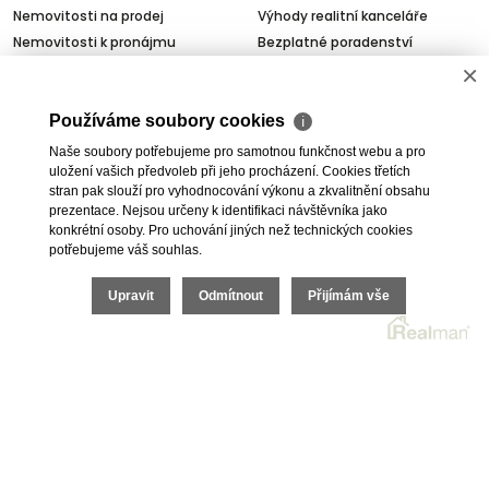
Nemovitosti na prodej
Výhody realitní kanceláře
Nemovitosti k pronájmu
Bezplatné poradenství
×
Byty na prodej i k pronájmu
Odhady nemovitostí
Rodinné domy na prodej
Dražby
Používáme soubory cookies
Skladové prostory
Geodetické práce
ℹ
Kanceláře
Úschovy kupních cen
Naše soubory potřebujeme pro samotnou funkčnost webu a pro
uložení vašich předvoleb při jeho procházení. Cookies třetích
Obchody
Právní servis
stran pak slouží pro vyhodnocování výkonu a zkvalitnění obsahu
Služby developerům
prezentace. Nejsou určeny k identifikaci návštěvníka jako
Pojištění
konkrétní osoby. Pro uchování jiných než technických cookies
potřebujeme váš souhlas.
O nás
Upravit
Odmítnout
Přijímám vše
O společnosti
Kariéra v realitách
Naši partneři
Akce
Realitní zpravodaj
2026 © I.E.T. Reality, s.r.o., všechna práva vyhrazena |