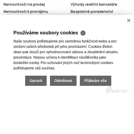
Nemovitosti na prodej
Výhody realitní kanceláře
Nemovitosti k pronájmu
Bezplatné poradenství
×
Byty na prodej i k pronájmu
Odhady nemovitostí
Rodinné domy na prodej
Dražby
Používáme soubory cookies
Skladové prostory
Geodetické práce
ℹ
Kanceláře
Úschovy kupních cen
Naše soubory potřebujeme pro samotnou funkčnost webu a pro
uložení vašich předvoleb při jeho procházení. Cookies třetích
Obchody
Právní servis
stran pak slouží pro vyhodnocování výkonu a zkvalitnění obsahu
Služby developerům
prezentace. Nejsou určeny k identifikaci návštěvníka jako
Pojištění
konkrétní osoby. Pro uchování jiných než technických cookies
potřebujeme váš souhlas.
O nás
Upravit
Odmítnout
Přijímám vše
O společnosti
Kariéra v realitách
Naši partneři
Akce
Realitní zpravodaj
2026 © I.E.T. Reality, s.r.o., všechna práva vyhrazena |