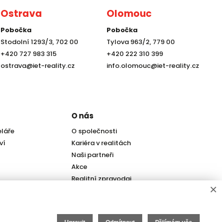
Ostrava
Olomouc
Pobočka
Pobočka
Stodolní 1293/3, 702 00
Tylova 963/2, 779 00
+420 727 983 315
+420 222 310 399
ostrava@iet-reality.cz
info.olomouc@iet-reality.cz
O nás
eláře
O společnosti
ví
Kariéra v realitách
Naši partneři
Akce
Realitní zpravodaj
×