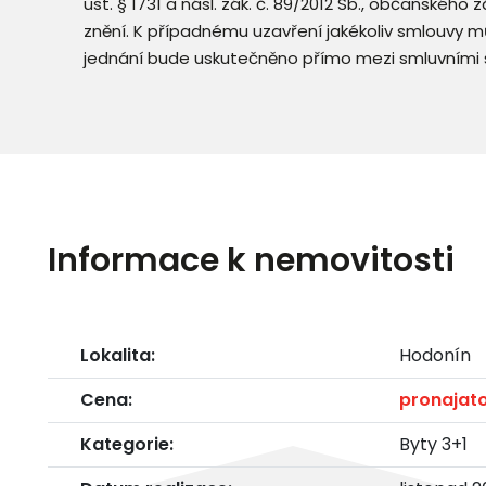
ust. § 1731 a násl. zák. č. 89/2012 Sb., občanského
znění. K případnému uzavření jakékoliv smlouvy mů
jednání bude uskutečněno přímo mezi smluvními 
Informace k nemovitosti
Lokalita:
Hodonín
Cena:
pronajat
Kategorie:
Byty 3+1