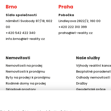
Brno
Praha
Sídlo společnosti
Pobočka
náměstí Svobody 87/18, 602
Lindleyova 2822/2, 160 00
00
+420 222 310 399
+420 542 422 340
praha@iet-reality.cz
info.brno@iet-reality.cz
Nemovitosti
Naše služby
Nemovitosti na prodej
Výhody realitní kanc
Nemovitosti k pronájmu
Bezplatné poradenst
Byty na prodej i k pronájmu
Odhady nemovitostí
Rodinné domy na prodej
Dražby
Skladové prostory
Geodetické práce
Kanceláře
Úschovy kupních cen
Obchody
Právní servis
Služby developerům