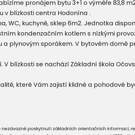
bízíme pronájem bytu 3+1 o výměře 83,8 m2 +
 v blízkosti centra Hodonína .
pelna, WC, kuchyně, sklep 6m2. Jednotka dis
lastním kondenzačním kotlem s nízkými provo
bou a plynovým sporákem. V bytovém domě p
 V blízkosti se nachází Základní škola Očo
litě, které Vám zajistí klidné a pohodové by
 o nezávazné poskytnutí základních orientačních informací, 