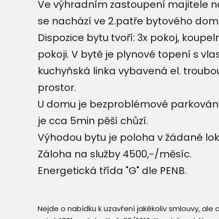
Ve výhradním zastoupení majitele na
se nachází ve 2.patře bytového domu
Dispozice bytu tvoří: 3x pokoj, kou
pokoji. V bytě je plynové topení s v
kuchyňská linka vybavená el. trou
prostor.
U domu je bezproblémové parkování.
je cca 5min pěší chůzí.
Výhodou bytu je poloha v žádané loka
Záloha na služby 4500,-/měsíc.
Energetická třída "G" dle PENB.
Nejde o nabídku k uzavření jakékoliv smlouvy, ale