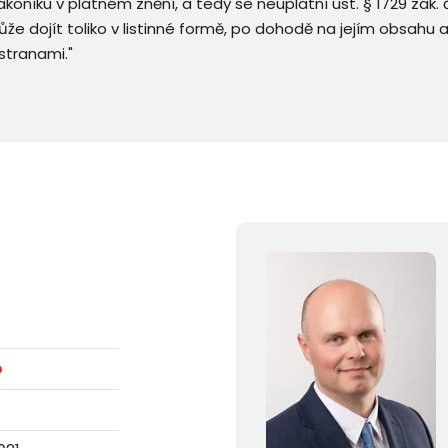
 zákoníku v platném znění, a tedy se neuplatní ust. § 1729 zák
že dojít toliko v listinné formě, po dohodě na jejím obsahu 
stranami."
o