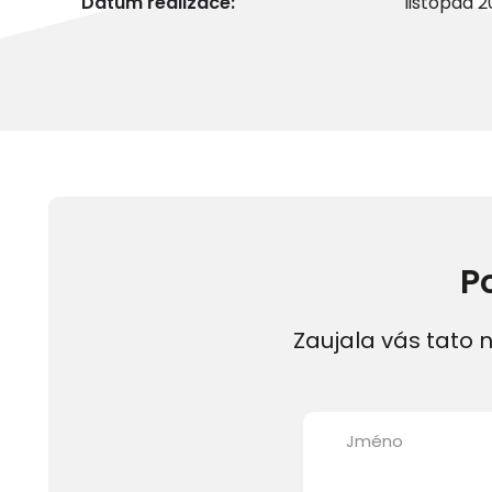
Datum realizace:
listopad 2
P
Zaujala vás tato n
Jméno