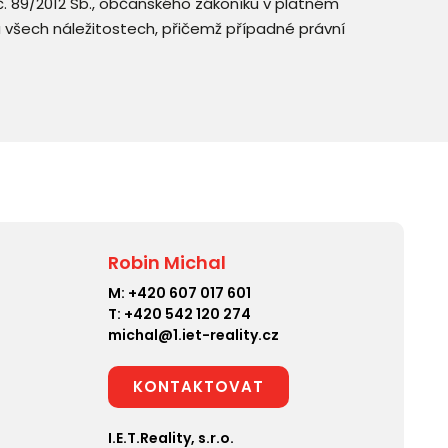
. č. 89/2012 Sb., občanského zákoníku v platném
a všech náležitostech, přičemž případné právní
Robin Michal
M:
+420 607 017 601
T:
+420 542 120 274
michal@1.iet-reality.cz
KONTAKTOVAT
I.E.T.Reality, s.r.o.