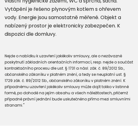
vlastní hygienické zázemí, WC a sprcha, šatna.
Vytápění je řešeno plynovým kotlem s ohřevem
vody. Energie jsou samostatně měřené. Objekt a
nabízený prostor je elektronicky zabezpečen. K
dispozici dle domluvy.
Nejde o nabídku k uzavření jakékoliv smlouvy, ale o nezávazné
poskytnutí základních orientačních informací, resp. nejde o součást
kontraktačního procesu dle ust. § 1731 a násl. zák. č. 89/2012 Sb.,
občanského zákoníku v platném znění, a tedy se neuplatní ust. §
1729 zák. č. 89/2012 Sb., občanského zákoníku v platném znění. K
případnému uzavření jakékoliv smlouvy může dojít toliko v listinné
formě, po dohodě na jejím obsahu a všech náležitostech, přičemž
případné právní jednání bude uskutečněno přímo mezi smluvními
stranami."