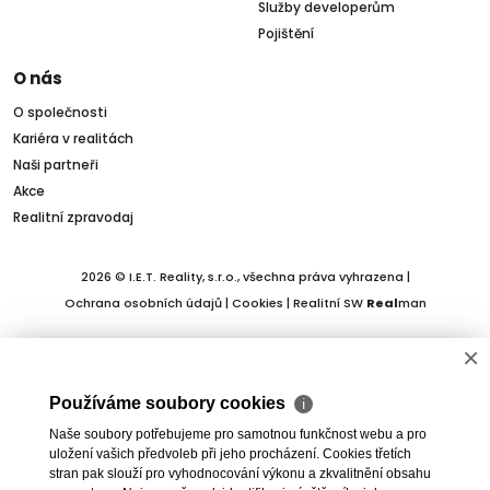
Služby developerům
Pojištění
O nás
O společnosti
Kariéra v realitách
Naši partneři
Akce
Realitní zpravodaj
2026 © I.E.T. Reality, s.r.o., všechna práva vyhrazena |
Ochrana osobních údajů
|
Cookies
| Realitní SW
Real
man
×
Používáme soubory cookies
ℹ
Naše soubory potřebujeme pro samotnou funkčnost webu a pro
uložení vašich předvoleb při jeho procházení. Cookies třetích
stran pak slouží pro vyhodnocování výkonu a zkvalitnění obsahu