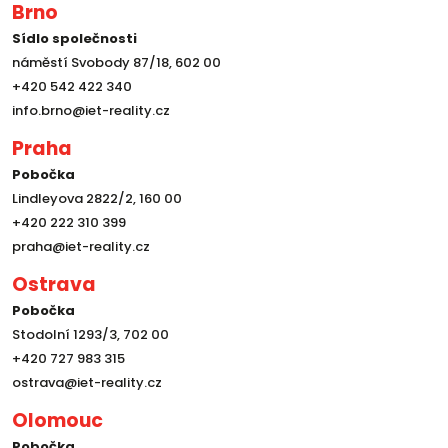
Brno
Sídlo společnosti
náměstí Svobody 87/18, 602 00
+420 542 422 340
info.brno@iet-reality.cz
Praha
Pobočka
Lindleyova 2822/2, 160 00
+420 222 310 399
praha@iet-reality.cz
Ostrava
Pobočka
Stodolní 1293/3, 702 00
+420 727 983 315
ostrava@iet-reality.cz
Olomouc
Pobočka