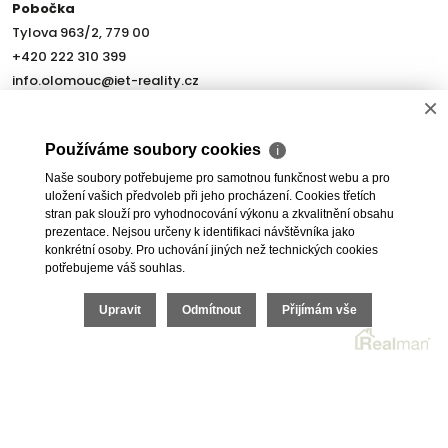
Pobočka
Tylova 963/2, 779 00
+420 222 310 399
info.olomouc@iet-reality.cz
×
Používáme soubory cookies
ℹ
Naše soubory potřebujeme pro samotnou funkčnost webu a pro
uložení vašich předvoleb při jeho procházení. Cookies třetích
stran pak slouží pro vyhodnocování výkonu a zkvalitnění obsahu
prezentace. Nejsou určeny k identifikaci návštěvníka jako
konkrétní osoby. Pro uchování jiných než technických cookies
Nemovitosti
Naše služby
potřebujeme váš souhlas.
Nemovitosti na prodej
Výhody realitní kanceláře
Upravit
Odmítnout
Přijímám vše
Nemovitosti k pronájmu
Bezplatné poradenství
Byty na prodej i k pronájmu
Odhady nemovitostí
Rodinné domy na prodej
Dražby
Skladové prostory
Geodetické práce
Kanceláře
Úschovy kupních cen
Obchody
Právní servis