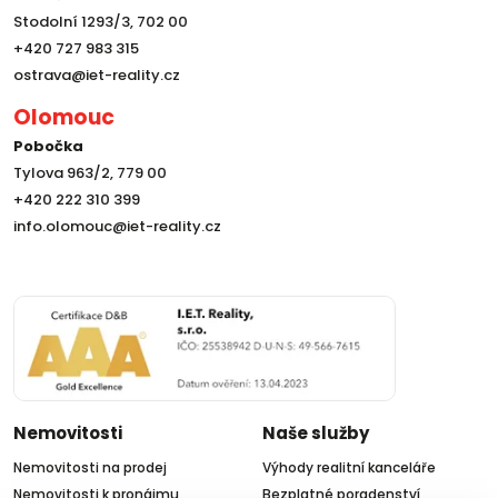
Stodolní 1293/3, 702 00
+420 727 983 315
ostrava@iet-reality.cz
Olomouc
Pobočka
Tylova 963/2, 779 00
+420 222 310 399
info.olomouc@iet-reality.cz
Nemovitosti
Naše služby
Nemovitosti na prodej
Výhody realitní kanceláře
Nemovitosti k pronájmu
Bezplatné poradenství