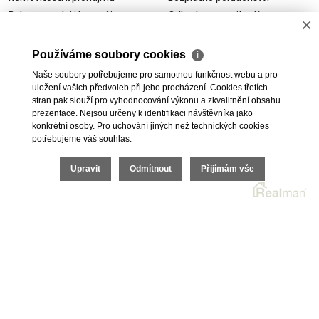
Byty na prodej i k pronájmu
Odhady nemovitostí
×
Rodinné domy na prodej
Dražby
Skladové prostory
Geodetické práce
Používáme soubory cookies
ℹ
Kanceláře
Úschovy kupních cen
Naše soubory potřebujeme pro samotnou funkčnost webu a pro
Obchody
Právní servis
uložení vašich předvoleb při jeho procházení. Cookies třetích
Služby developerům
stran pak slouží pro vyhodnocování výkonu a zkvalitnění obsahu
prezentace. Nejsou určeny k identifikaci návštěvníka jako
Pojištění
konkrétní osoby. Pro uchování jiných než technických cookies
potřebujeme váš souhlas.
O nás
O společnosti
Upravit
Odmítnout
Přijímám vše
Kariéra v realitách
Naši partneři
Akce
Realitní zpravodaj
2026 © I.E.T. Reality, s.r.o., všechna práva vyhrazena |
Ochrana osobních údajů
|
Cookies
| Realitní SW
Real
man