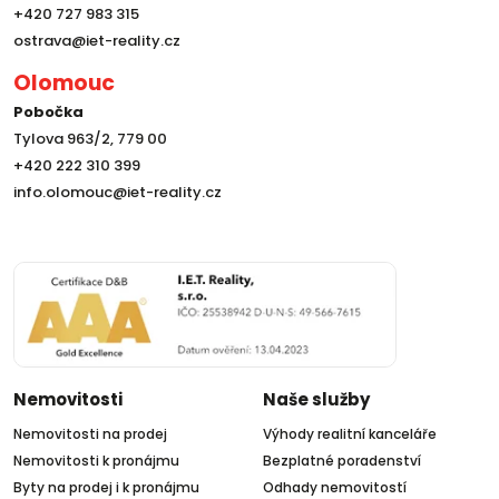
+420 727 983 315
ostrava@iet-reality.cz
Olomouc
Pobočka
Tylova 963/2, 779 00
+420 222 310 399
info.olomouc@iet-reality.cz
Nemovitosti
Naše služby
Nemovitosti na prodej
Výhody realitní kanceláře
Nemovitosti k pronájmu
Bezplatné poradenství
Byty na prodej i k pronájmu
Odhady nemovitostí