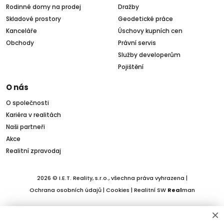
Rodinné domy na prodej
Dražby
Skladové prostory
Geodetické práce
Kanceláře
Úschovy kupních cen
Obchody
Právní servis
Služby developerům
Pojištění
O nás
O společnosti
Kariéra v realitách
Naši partneři
Akce
Realitní zpravodaj
2026 © I.E.T. Reality, s.r.o., všechna práva vyhrazena |
Ochrana osobních údajů
|
Cookies
| Realitní SW
Real
man
×