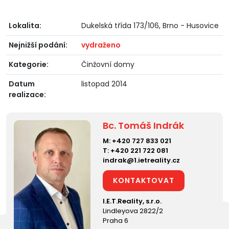
Lokalita:
Dukelská třída 173/106, Brno - Husovice
Nejnižší podání:
vydraženo
Kategorie:
Činžovní domy
Datum
listopad 2014
realizace:
Bc. Tomáš Indrák
M:
+420 727 833 021
T:
+420 221 722 081
indrak@1.ietreality.cz
KONTAKTOVAT
I.E.T.Reality, s.r.o.
Lindleyova 2822/2
Praha 6