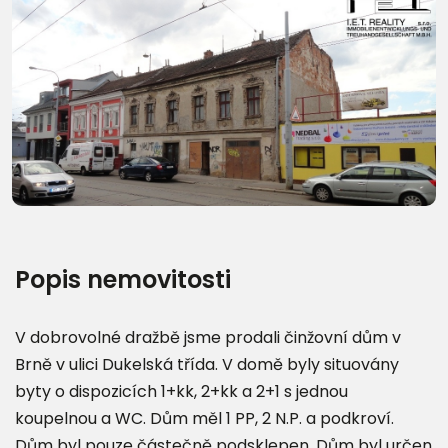
Další fotografie (14)
Popis nemovitosti
V dobrovolné dražbě jsme prodali činžovní dům v
Brně v ulici Dukelská třída. V domě byly situovány
byty o dispozicích 1+kk, 2+kk a 2+1 s jednou
koupelnou a WC. Dům měl 1 PP, 2 N.P. a podkroví.
Dům byl pouze částečně podsklepen. Dům byl určen