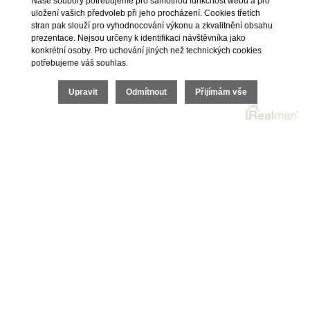
Naše soubory potřebujeme pro samotnou funkčnost webu a pro
uložení vašich předvoleb při jeho procházení. Cookies třetích
Tylova 963/2, 779 00
stran pak slouží pro vyhodnocování výkonu a zkvalitnění obsahu
+420 222 310 399
prezentace. Nejsou určeny k identifikaci návštěvníka jako
info.olomouc@iet-reality.cz
konkrétní osoby. Pro uchování jiných než technických cookies
potřebujeme váš souhlas.
Upravit
Odmítnout
Přijímám vše
Nemovitosti
Naše služby
Nemovitosti na prodej
Výhody realitní kanceláře
Nemovitosti k pronájmu
Bezplatné poradenství
Byty na prodej i k pronájmu
Odhady nemovitostí
Rodinné domy na prodej
Dražby
Skladové prostory
Geodetické práce
Kanceláře
Úschovy kupních cen
Obchody
Právní servis