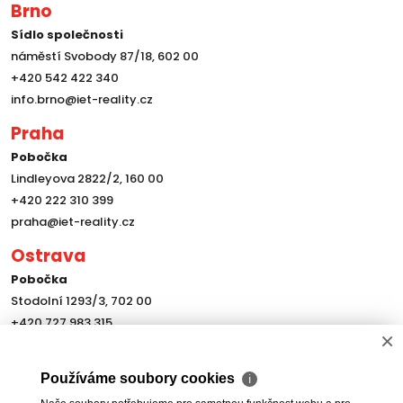
Brno
Sídlo společnosti
náměstí Svobody 87/18, 602 00
+420 542 422 340
info.brno@iet-reality.cz
Praha
Pobočka
Lindleyova 2822/2, 160 00
+420 222 310 399
praha@iet-reality.cz
Ostrava
Pobočka
Stodolní 1293/3, 702 00
+420 727 983 315
×
ostrava@iet-reality.cz
Olomouc
Používáme soubory cookies
ℹ
Pobočka