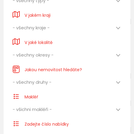
- všechny typy -
V jakém kraji
- všechny kraje -
V jaké lokalitě
- všechny okresy -
Jakou nemovitost hledáte?
- všechny druhy -
Makléř
- všichni makléři -
Zadejte číslo nabídky