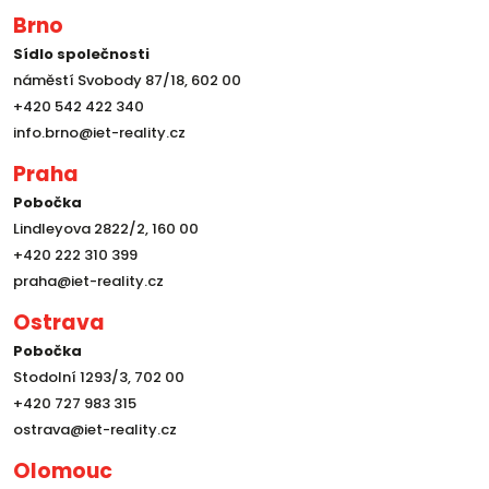
Brno
Sídlo společnosti
náměstí Svobody 87/18, 602 00
+420 542 422 340
info.brno@iet-reality.cz
Praha
Pobočka
Lindleyova 2822/2, 160 00
+420 222 310 399
praha@iet-reality.cz
Ostrava
Pobočka
Stodolní 1293/3, 702 00
+420 727 983 315
ostrava@iet-reality.cz
Olomouc