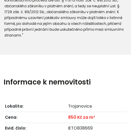
kontraktačního procesu dle ust. § 1731 a násl. zák. č. 89/2012 Sb.,
občanského zákoníku v platném znění, a tedy se neuplatní ust. §
1729 zák. č. 89/2012 Sb., občanského zákoníku v platném znění. K
případnému uzavření jakékoliv smlouvy může dojít toliko v listinné
formě, po dohodě na jejím obsahu a všech náležitostech, přičemž
případné právní jednání bude uskutečněno přímo mezi smluvními
stranami."
Informace k nemovitosti
Lokalita:
Trojanovice
Cena:
850 Kč za m²
Evid. číslo:
IETO838669