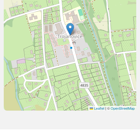
Leaflet
|
©
OpenStreetMap