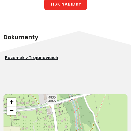
TISK NABÍDKY
Dokumenty
Pozemek v Trojanovicích
+
−