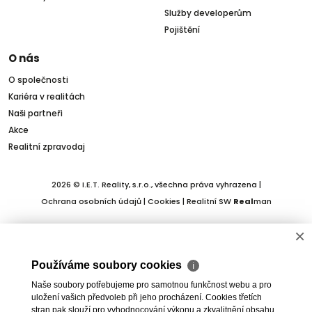
Služby developerům
Pojištění
O nás
O společnosti
Kariéra v realitách
Naši partneři
Akce
Realitní zpravodaj
2026 © I.E.T. Reality, s.r.o., všechna práva vyhrazena |
Ochrana osobních údajů
|
Cookies
| Realitní SW
Real
man
×
Používáme soubory cookies
ℹ
Naše soubory potřebujeme pro samotnou funkčnost webu a pro
uložení vašich předvoleb při jeho procházení. Cookies třetích
stran pak slouží pro vyhodnocování výkonu a zkvalitnění obsahu