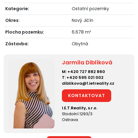
Kategorie:
Ostatní pozemky
Okres:
Nový Jičín
Plocha pozemku:
6.678 m²
Zástavba:
Obytná
Jarmila Diblíková
M:
+420 727 882 860
T:
+420 595 021 002
diblikova@1.ietreality.cz
KONTAKTOVAT
I.E.T.Reality, s.r.o.
Stodolní 1293/3
Ostrava