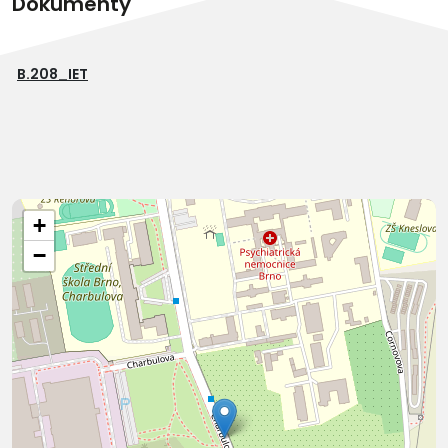
Dokumenty
B.208_IET
+
−