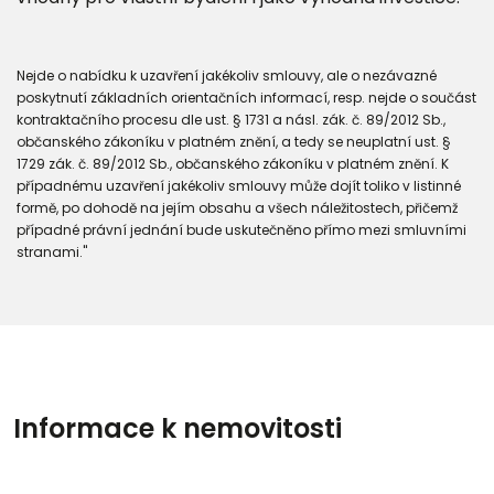
Nejde o nabídku k uzavření jakékoliv smlouvy, ale o nezávazné
poskytnutí základních orientačních informací, resp. nejde o součást
kontraktačního procesu dle ust. § 1731 a násl. zák. č. 89/2012 Sb.,
občanského zákoníku v platném znění, a tedy se neuplatní ust. §
1729 zák. č. 89/2012 Sb., občanského zákoníku v platném znění. K
případnému uzavření jakékoliv smlouvy může dojít toliko v listinné
formě, po dohodě na jejím obsahu a všech náležitostech, přičemž
případné právní jednání bude uskutečněno přímo mezi smluvními
stranami."
Informace k nemovitosti