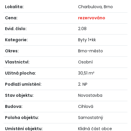
Lokalita:
Charbulova, Brno
Cena:
rezervováno
Evid. číslo:
2.08
Kategorie:
Byty 1+kk
Okres:
Brno-město
Vlastnictví:
Osobní
Užitná plocha:
30,51 m²
Podlaží umístění:
2. NP
Stav objektu:
Novostavba
Budova:
Cihlová
Poloha objektu:
Samostatný
Umístění objektu:
Klidná část obce