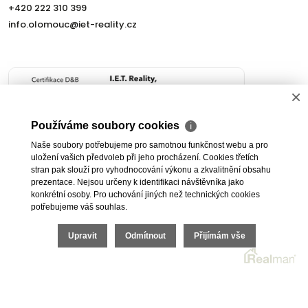
+420 222 310 399
info.olomouc@iet-reality.cz
×
Používáme soubory cookies
ℹ
Naše soubory potřebujeme pro samotnou funkčnost webu a pro
Nemovitosti
Naše služby
uložení vašich předvoleb při jeho procházení. Cookies třetích
stran pak slouží pro vyhodnocování výkonu a zkvalitnění obsahu
Nemovitosti na prodej
Výhody realitní kanceláře
prezentace. Nejsou určeny k identifikaci návštěvníka jako
Nemovitosti k pronájmu
Bezplatné poradenství
konkrétní osoby. Pro uchování jiných než technických cookies
Byty na prodej i k pronájmu
Odhady nemovitostí
potřebujeme váš souhlas.
Rodinné domy na prodej
Dražby
Upravit
Odmítnout
Přijímám vše
Skladové prostory
Geodetické práce
Kanceláře
Úschovy kupních cen
Obchody
Právní servis
Služby developerům
Pojištění