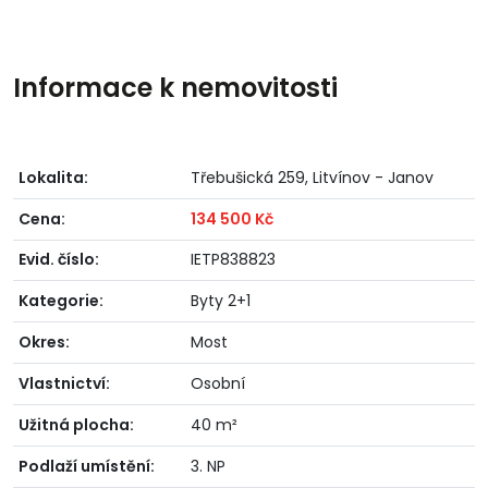
Informace k nemovitosti
Lokalita:
Třebušická 259, Litvínov - Janov
Cena:
134 500 Kč
Evid. číslo:
IETP838823
Kategorie:
Byty 2+1
Okres:
Most
Vlastnictví:
Osobní
Užitná plocha:
40 m²
Podlaží umístění:
3. NP