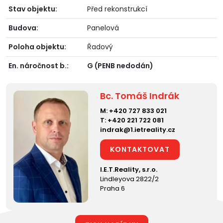
Stav objektu:
Před rekonstrukcí
Budova:
Panelová
Poloha objektu:
Řadový
En. náročnost b.:
G (PENB nedodán)
Bc. Tomáš Indrák
M:
+420 727 833 021
T:
+420 221 722 081
indrak@1.ietreality.cz
KONTAKTOVAT
I.E.T.Reality, s.r.o.
Lindleyova 2822/2
Praha 6