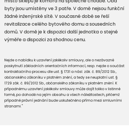
místo sklepu je komora na společné chodbě. Oba
byty jsou umístěny ve 3 patře. V domě nejsou funkční
žádné inženýrské sítě. V současné době se řeší
revitalizace celého bytového domu a sousedních
domů. V domě je k dispozici další jednotka o stejné
výměře a dispozici za shodnou cenu.
Nejde o nabídku k uzavření jakékoliv smlouvy, ale o nezávazné
poskytnutí základních orientačních informací, resp. nejde o součást
kontraktačního procesu dle ust. § 1731 a násl. zák. č. 89/2012 Sb.,
občanského zákoníku v platném znění, a tedy se neuplatní ust. §
1729 zák. č. 89/2012 Sb., občanského zákoníku v platném znění. K
případnému uzavření jakékoliv smlouvy může dojít toliko v listinné
formě, po dohodě na jejím obsahu a všech náležitostech, přičemž
případné právní jednání bude uskutečněno přímo mezi smluvními
stranami."