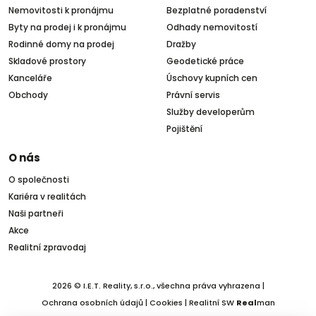
Nemovitosti k pronájmu
Bezplatné poradenství
Byty na prodej i k pronájmu
Odhady nemovitostí
Rodinné domy na prodej
Dražby
Skladové prostory
Geodetické práce
Kanceláře
Úschovy kupních cen
Obchody
Právní servis
Služby developerům
Pojištění
O nás
O společnosti
Kariéra v realitách
Naši partneři
Akce
Realitní zpravodaj
2026 © I.E.T. Reality, s.r.o., všechna práva vyhrazena |
Ochrana osobních údajů
|
Cookies
| Realitní SW
Real
man