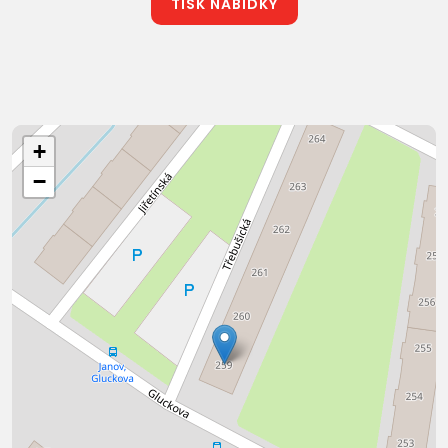
TISK NABÍDKY
+
−