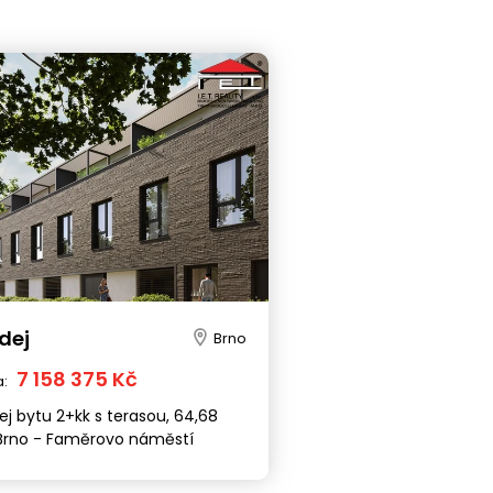
dej
Brno
7 158 375 Kč
a:
ej bytu 2+kk s terasou, 64,68
Brno - Faměrovo náměstí