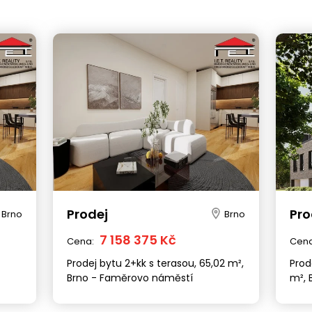
Prodej
Pro
Brno
Brno
7 158 375 Kč
Cena:
Cen
Prodej bytu 2+kk s terasou, 65,02 m²,
Prod
Brno - Faměrovo náměstí
m², 