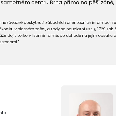
v samotném centru Brna přímo na pěší zóně, 
 o nezávazné poskytnutí základních orientačních informací, 
 zákoníku v platném znění, a tedy se neuplatní ust. § 1729 zák
že dojít toliko v listinné formě, po dohodě na jejím obsahu 
stranami."
sto