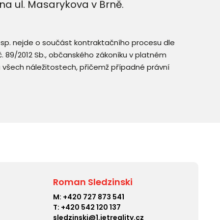
na ul. Masarykova v Brně.
resp. nejde o součást kontraktačního procesu dle
. č. 89/2012 Sb., občanského zákoníku v platném
a všech náležitostech, přičemž případné právní
Roman Sledzinski
M:
+420 727 873 541
T:
+420 542 120 137
sledzinski@1.ietreality.cz