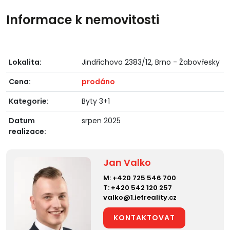
Informace k nemovitosti
Lokalita:
Jindřichova 2383/12, Brno - Žabovřesky
Cena:
prodáno
Kategorie:
Byty 3+1
Datum
srpen 2025
realizace:
Jan Valko
M:
+420 725 546 700
T:
+420 542 120 257
valko@1.ietreality.cz
KONTAKTOVAT