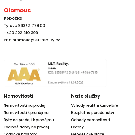
Olomouc
Pobočka
Tylova 963/2, 779 00
+420 222 310 399
info.olomouc@iet-reality.cz
Nemovitosti
Naše služby
Nemovitosti na prodej
Výhody realitní kanceláře
Nemovitosti k pronájmu
Bezplatné poradenství
Byty na prodej i k pronájmu
Odhady nemovitostí
Rodinné domy na prodej
Dražby
Skladové prostory
Geodetické práce