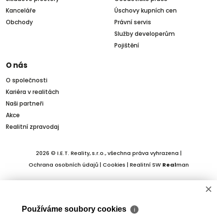
Kanceláře
Úschovy kupních cen
Obchody
Právní servis
Služby developerům
Pojištění
O nás
O společnosti
Kariéra v realitách
Naši partneři
Akce
Realitní zpravodaj
2026 © I.E.T. Reality, s.r.o., všechna práva vyhrazena |
Ochrana osobních údajů
|
Cookies
| Realitní SW
Real
man
×
Používáme soubory cookies
ℹ