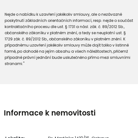
Nejde o nabídku k uzavření jakékoliv smlouvy, ale o nezávazné
poskytnutí základních orientačních informací, resp. nejde o součást
kontraktačního procesu dle ust. § 1731 a násl. zák. č. 89/2012 Sb.,
občanského zákoníku v platném znění, a tedy se neuplatní ust. §
1729 zák. č. 89/2012 Sb., občanského zákoníku v platném znění. K
případnému uzavření jakékoliv smlouvy může dojít toliko v listinné
formě, po dohodě na jejím obsahu a všech náležitostech, přičemž
případné právní jednání bude uskutečněno přímo mezi smluvními
stranami."
Informace k nemovitosti