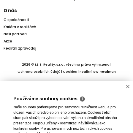
O nás
O společnosti
Kariéra v realitách
Naši partneři
Akce
Realitní zpravodaj
2026 © I.E.T. Reality, s.r.o., všechna práva vyhrazena |
Ochrana osobních údajů
|
Cookies
| Realitní SW
Real
man
×
Používáme soubory cookies
ℹ
Naše soubory potřebujeme pro samotnou funkčnost webu a pro
uložení vašich předvoleb při jeho procházení. Cookies třetích
stran pak slouží pro vyhodnocování výkonu a zkvalitnění obsahu
prezentace. Nejsou určeny k identifikaci návštěvníka jako
konkrétní osoby. Pro uchování jiných než technických cookies