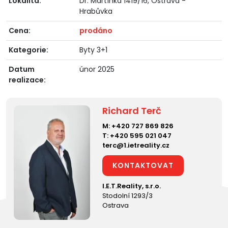
Lokalita:
Dr. Martínka 1419/16, Ostrava -
Hrabůvka
Cena:
prodáno
Kategorie:
Byty 3+1
Datum
únor 2025
realizace:
Richard Terč
M:
+420 727 869 826
T:
+420 595 021 047
terc@1.ietreality.cz
KONTAKTOVAT
I.E.T.Reality, s.r.o.
Stodolní 1293/3
Ostrava