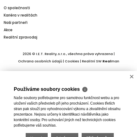
O společnosti
Kariéra v realitách
Naši partneři
Akce
Realitní zpravodaj
2026 © I.E.T. Reality, s.r.o., všechna práva vyhrazena |
Ochrana osobních údajů
|
Cookies
| Realitní SW
Real
man
×
Používáme soubory cookies
ℹ
Naše soubory potřebujeme pro samotnou funkčnost webu a pro
uložení vašich předvoleb při jeho procházení. Cookies třetích
stran pak slouží pro vyhodnocování výkonu a zkvalitnění obsahu
prezentace. Nejsou určeny k identifikaci návštěvníka jako
konkrétní osoby. Pro uchování jiných než technických cookies
potřebujeme váš souhlas.