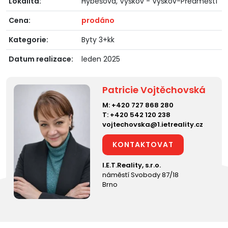
Lokalita:
Hybešova, Vyškov - Vyškov-Předměstí
Cena:
prodáno
Kategorie:
Byty 3+kk
Datum realizace:
leden 2025
Patricie Vojtěchovská
M:
+420 727 868 280
T:
+420 542 120 238
vojtechovska@1.ietreality.cz
KONTAKTOVAT
I.E.T.Reality, s.r.o.
náměstí Svobody 87/18
Brno