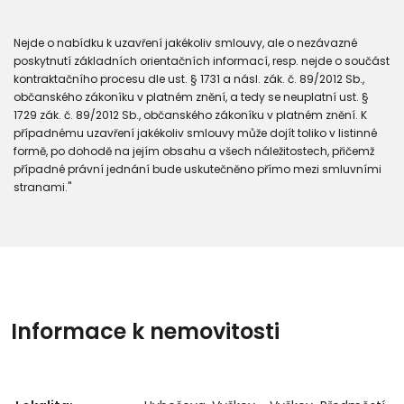
Nejde o nabídku k uzavření jakékoliv smlouvy, ale o nezávazné
poskytnutí základních orientačních informací, resp. nejde o součást
kontraktačního procesu dle ust. § 1731 a násl. zák. č. 89/2012 Sb.,
občanského zákoníku v platném znění, a tedy se neuplatní ust. §
1729 zák. č. 89/2012 Sb., občanského zákoníku v platném znění. K
případnému uzavření jakékoliv smlouvy může dojít toliko v listinné
formě, po dohodě na jejím obsahu a všech náležitostech, přičemž
případné právní jednání bude uskutečněno přímo mezi smluvními
stranami."
Informace k nemovitosti