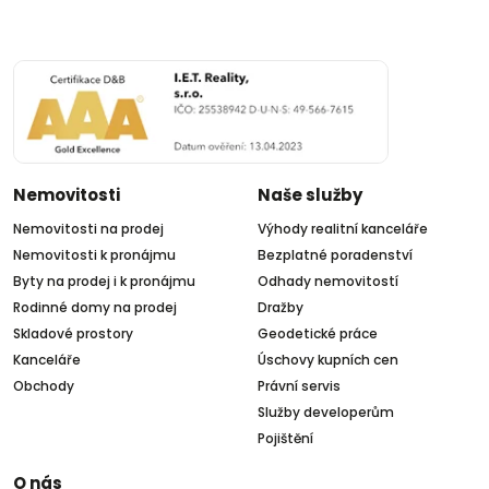
Nemovitosti
Naše služby
Nemovitosti na prodej
Výhody realitní kanceláře
Nemovitosti k pronájmu
Bezplatné poradenství
Byty na prodej i k pronájmu
Odhady nemovitostí
Rodinné domy na prodej
Dražby
Skladové prostory
Geodetické práce
Kanceláře
Úschovy kupních cen
Obchody
Právní servis
Služby developerům
Pojištění
O nás