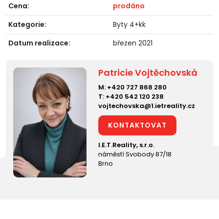
Cena:
prodáno
Kategorie:
Byty 4+kk
Datum realizace:
březen 2021
Patricie Vojtěchovská
M:
+420 727 868 280
T:
+420 542 120 238
vojtechovska@1.ietreality.cz
KONTAKTOVAT
I.E.T.Reality, s.r.o.
náměstí Svobody 87/18
Brno