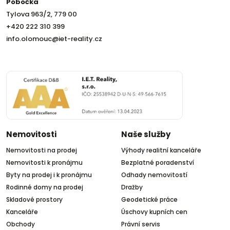
Pobočka
Tylova 963/2, 779 00
+420 222 310 399
info.olomouc@iet-reality.cz
Nemovitosti
Naše služby
Nemovitosti na prodej
Výhody realitní kanceláře
Nemovitosti k pronájmu
Bezplatné poradenství
Byty na prodej i k pronájmu
Odhady nemovitostí
Rodinné domy na prodej
Dražby
Skladové prostory
Geodetické práce
Kanceláře
Úschovy kupních cen
Obchody
Právní servis