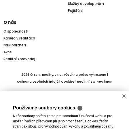
Služby developerům
Pojištění
O nás
O společnosti
Kariéra v realitách
Naši partneři
Akce
Realitní zpravodaj
2026 © I.E.T. Reality, s.r.o., všechna práva vyhrazena |
Ochrana osobních údajů
|
Cookies
| Realitní SW
Real
man
×
Používáme soubory cookies
ℹ
Naše soubory potřebujeme pro samotnou funkčnost webu a pro
uložení vašich předvoleb při jeho procházení. Cookies třetích
stran pak slouží pro vyhodnocování výkonu a zkvalitnění obsahu