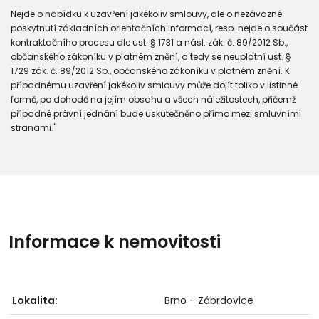
Nejde o nabídku k uzavření jakékoliv smlouvy, ale o nezávazné
poskytnutí základních orientačních informací, resp. nejde o součást
kontraktačního procesu dle ust. § 1731 a násl. zák. č. 89/2012 Sb.,
občanského zákoníku v platném znění, a tedy se neuplatní ust. §
1729 zák. č. 89/2012 Sb., občanského zákoníku v platném znění. K
případnému uzavření jakékoliv smlouvy může dojít toliko v listinné
formě, po dohodě na jejím obsahu a všech náležitostech, přičemž
případné právní jednání bude uskutečněno přímo mezi smluvními
stranami."
Informace k nemovitosti
Lokalita:
Brno - Zábrdovice