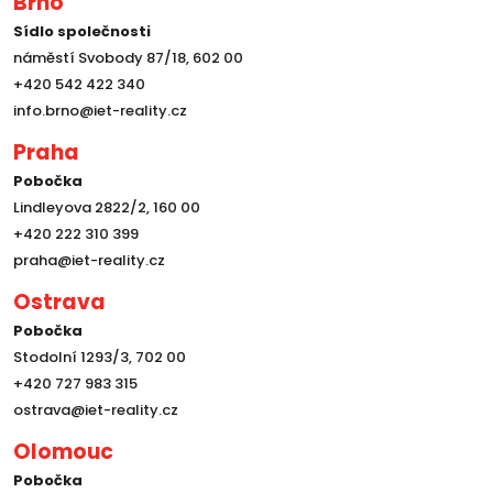
Brno
Sídlo společnosti
náměstí Svobody 87/18, 602 00
+420 542 422 340
info.brno@iet-reality.cz
Praha
Pobočka
Lindleyova 2822/2, 160 00
+420 222 310 399
praha@iet-reality.cz
Ostrava
Pobočka
Stodolní 1293/3, 702 00
+420 727 983 315
ostrava@iet-reality.cz
Olomouc
Pobočka