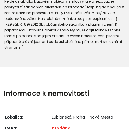
Nejde o nabídku k uzavření jakékoliv smlouvy, ale o nezávazné
poskytnutí základních orientačních informací, resp. nejde o součást
kontraktačního procesu dle ust. § 1731 a násl. zák. č. 89/2012 Sb.,
občanského zákoníku v platném znění, a tedy se neuplatní ust. §
1729 zák. č. 89/2012 Sb., občanského zákoníku v platném znění. K
případnému uzavření jakékoliv smlouvy může dojít toliko v listinné
formě, po dohodě na jejím obsahu a všech náležitostech, přičemž
případné právní jednání bude uskutečněno přímo mezi smluvními
stranami."
Informace k nemovitosti
Lokalita:
Lublaňská, Praha - Nové Město
Cena:
prodáno