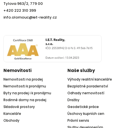
Tylova 963/2, 779 00
+420 222 310 399
info.olomouc@iet-reality.cz
Nemovitosti
Naše služby
Nemovitosti na prodej
Výhody realitní kanceláře
Nemovitosti k pronájmu
Bezplatné poradenství
Byty na prodej i k pronájmu
Odhady nemovitostí
Rodinné domy na prodej
Dražby
Skladové prostory
Geodetické práce
Kanceláře
Úschovy kupních cen
Obchody
Právní servis
Služby developerům