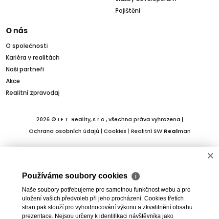
Pojištění
O nás
O společnosti
Kariéra v realitách
Naši partneři
Akce
Realitní zpravodaj
2026 © I.E.T. Reality, s.r.o., všechna práva vyhrazena |
Ochrana osobních údajů
|
Cookies
| Realitní SW
Real
man
×
Používáme soubory cookies
ℹ
Naše soubory potřebujeme pro samotnou funkčnost webu a pro
uložení vašich předvoleb při jeho procházení. Cookies třetích
stran pak slouží pro vyhodnocování výkonu a zkvalitnění obsahu
prezentace. Nejsou určeny k identifikaci návštěvníka jako