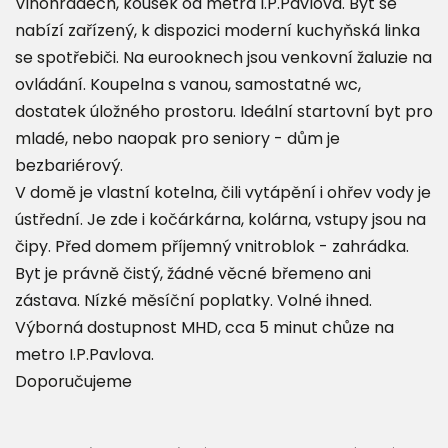
Vinohradech, kousek od metra I.P.Pavlova. Byt se
nabízí zařízený, k dispozici moderní kuchyňská linka
se spotřebiči. Na eurooknech jsou venkovní žaluzie na
ovládání. Koupelna s vanou, samostatné wc,
dostatek úložného prostoru. Ideální startovní byt pro
mladé, nebo naopak pro seniory - dům je
bezbariérový.
V domě je vlastní kotelna, čili vytápění i ohřev vody je
ústřední. Je zde i kočárkárna, kolárna, vstupy jsou na
čipy. Před domem příjemný vnitroblok - zahrádka.
Byt je právně čistý, žádné věcné břemeno ani
zástava. Nízké měsíční poplatky. Volné ihned.
Výborná dostupnost MHD, cca 5 minut chůze na
metro I.P.Pavlova.
Doporučujeme