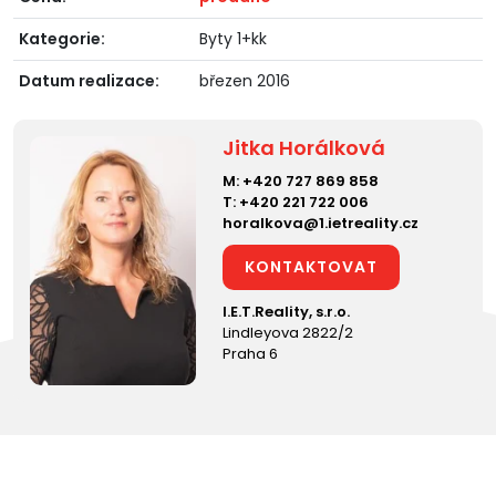
Kategorie:
Byty 1+kk
Datum realizace:
březen 2016
Jitka Horálková
M:
+420 727 869 858
T:
+420 221 722 006
horalkova@1.ietreality.cz
KONTAKTOVAT
I.E.T.Reality, s.r.o.
Lindleyova 2822/2
Praha 6