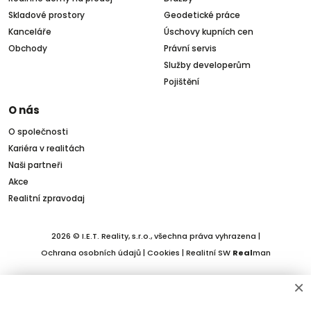
Skladové prostory
Geodetické práce
Kanceláře
Úschovy kupních cen
Obchody
Právní servis
Služby developerům
Pojištění
O nás
O společnosti
Kariéra v realitách
Naši partneři
Akce
Realitní zpravodaj
2026 © I.E.T. Reality, s.r.o., všechna práva vyhrazena |
Ochrana osobních údajů
|
Cookies
| Realitní SW
Real
man
×