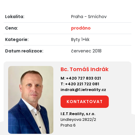
Lokalita:
Praha - Smíchov
Cena:
prodáno
Kategorie:
Byty 1+kk
Datum realizace:
červenec 2018
Bc. Tomáš Indrák
M:
+420 727 833 021
T:
+420 221 722 081
indrak@1.ietreality.cz
KONTAKTOVAT
I.E.T.Reality, s.r.o.
Lindleyova 2822/2
Praha 6