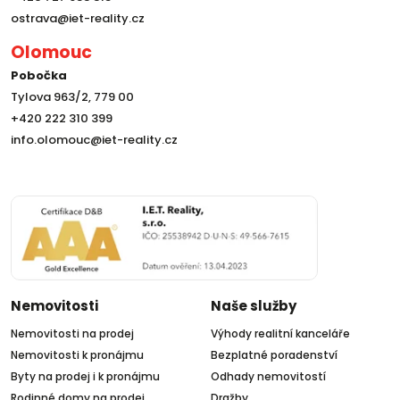
ostrava@iet-reality.cz
Olomouc
Pobočka
Tylova 963/2, 779 00
+420 222 310 399
info.olomouc@iet-reality.cz
Nemovitosti
Naše služby
Nemovitosti na prodej
Výhody realitní kanceláře
Nemovitosti k pronájmu
Bezplatné poradenství
Byty na prodej i k pronájmu
Odhady nemovitostí
Rodinné domy na prodej
Dražby