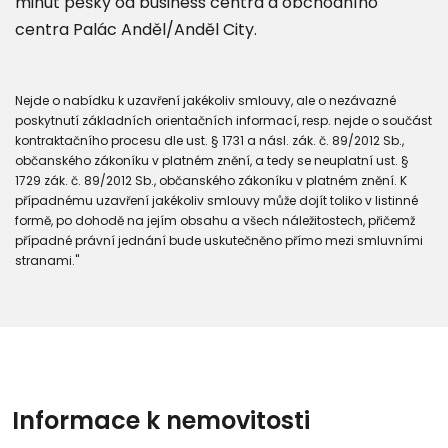
minut pěšky od business centra a obchodního
centra Palác Anděl/Anděl City.
Nejde o nabídku k uzavření jakékoliv smlouvy, ale o nezávazné
poskytnutí základních orientačních informací, resp. nejde o součást
kontraktačního procesu dle ust. § 1731 a násl. zák. č. 89/2012 Sb.,
občanského zákoníku v platném znění, a tedy se neuplatní ust. §
1729 zák. č. 89/2012 Sb., občanského zákoníku v platném znění. K
případnému uzavření jakékoliv smlouvy může dojít toliko v listinné
formě, po dohodě na jejím obsahu a všech náležitostech, přičemž
případné právní jednání bude uskutečněno přímo mezi smluvními
stranami."
Informace k nemovitosti