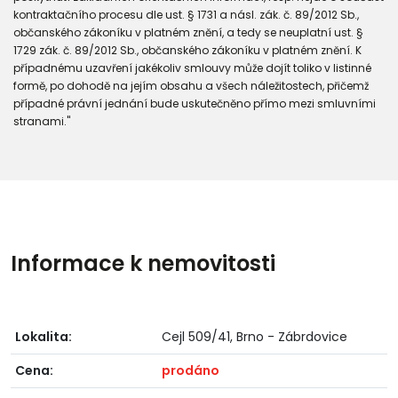
kontraktačního procesu dle ust. § 1731 a násl. zák. č. 89/2012 Sb.,
občanského zákoníku v platném znění, a tedy se neuplatní ust. §
1729 zák. č. 89/2012 Sb., občanského zákoníku v platném znění. K
případnému uzavření jakékoliv smlouvy může dojít toliko v listinné
formě, po dohodě na jejím obsahu a všech náležitostech, přičemž
případné právní jednání bude uskutečněno přímo mezi smluvními
stranami."
Informace k nemovitosti
Lokalita:
Cejl 509/41, Brno - Zábrdovice
Cena:
prodáno