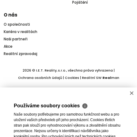
Pojištění
O nás
O společnosti
Kariéra v realitách
Naši partneři
Akce
Realitní zpravodaj
2026 © I.E.T. Reality, s.r.o., všechna práva vyhrazena |
Ochrana osobních údajů
|
Cookies
| Realitní SW
Real
man
×
Používáme soubory cookies
ℹ
Naše soubory potřebujeme pro samotnou funkčnost webu a pro
uložení vašich předvoleb při jeho procházení. Cookies třetích
stran pak slouží pro vyhodnocování výkonu a zkvalitnění obsahu
prezentace. Nejsou určeny k identifikaci návštěvníka jako
konkrétní osoby. Pro uchování jiných než technických cookies