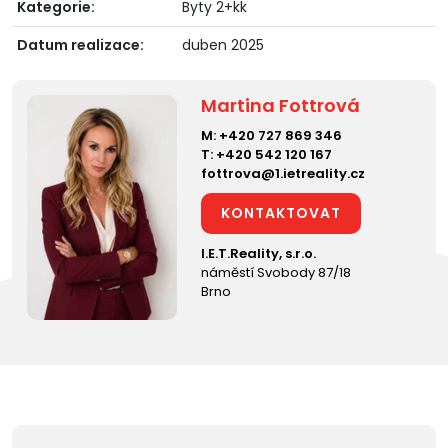
Kategorie:
Byty 2+kk
Datum realizace:
duben 2025
Martina Fottrová
M:
+420 727 869 346
T:
+420 542 120 167
fottrova@1.ietreality.cz
KONTAKTOVAT
I.E.T.Reality, s.r.o.
náměstí Svobody 87/18
Brno