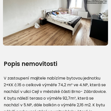
Další fotografie (13)
Popis nemovitosti
V zastoupení majitele nabízíme bytovou jednotku
2+KK č.16 o celkové výměře 74,2 m² ve 4.NP, která se
nachází v ulici Cejl v městské části Brno- Zábrdovice.
K bytu náleží terasa o výměře 92,7m², která se
nachází v 5.NP, dále balkón o výměře 2,16 m2. K bytu