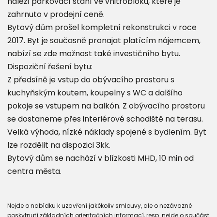
náleží parkovací stání ve vnitrobloku, které je
zahrnuto v prodejní ceně.
Bytový dům prošel kompletní rekonstrukci v roce
2017. Byt je současně pronajat platícím nájemcem,
nabízí se zde možnost také investičního bytu.
Dispoziční řešení bytu:
Z předsíně je vstup do obývacího prostoru s
kuchyňským koutem, koupelny s WC a dalšího
pokoje se vstupem na balkón. Z obývacího prostoru
se dostaneme přes interiérové schodiště na terasu.
Velká výhoda, nízké náklady spojené s bydlením. Byt
lze rozdělit na dispozici 3kk.
Bytový dům se nachází v blízkosti MHD, 10 min od
centra města.
Nejde o nabídku k uzavření jakékoliv smlouvy, ale o nezávazné
poskytnutí základních orientačních informací, resp. nejde o součást