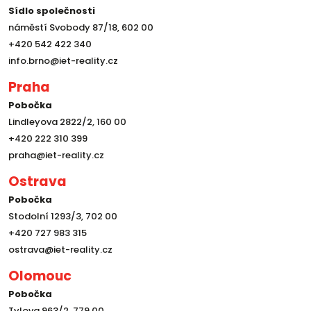
Sídlo společnosti
náměstí Svobody 87/18, 602 00
+420 542 422 340
info.brno@iet-reality.cz
Praha
Pobočka
Lindleyova 2822/2, 160 00
+420 222 310 399
praha@iet-reality.cz
Ostrava
Pobočka
Stodolní 1293/3, 702 00
+420 727 983 315
ostrava@iet-reality.cz
Olomouc
Pobočka
Tylova 963/2, 779 00