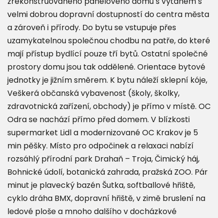
zrekonstruovaného panelového domu s výtahem s
velmi dobrou dopravní dostupností do centra města
a zároveň i přírody. Do bytu se vstupuje přes
uzamykatelnou společnou chodbu na patře, do které
mají přístup bydlící pouze tří bytů. Ostatní společné
prostory domu jsou tak oddělené. Orientace bytové
jednotky je jižním směrem. K bytu náleží sklepní kóje,
Veškerá občanská vybavenost (školy, školky,
zdravotnická zařízení, obchody) je přímo v místě. OC
Odra se nachází přímo před domem. V blízkosti
supermarket Lidl a modernizované OC Krakov je 5
min pěšky. Místo pro odpočinek a relaxaci nabízí
rozsáhlý přírodní park Drahaň – Troja, Čimický háj,
Bohnické údolí, botanická zahrada, pražská ZOO. Pár
minut je plavecký bazén Šutka, softballové hřiště,
cyklo dráha BMX, dopravní hřiště, v zimě bruslení na
ledové ploše a mnoho dalšího v docházkové