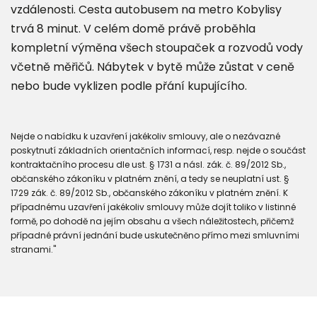
vzdálenosti. Cesta autobusem na metro Kobylisy
trvá 8 minut. V celém domě právě proběhla
kompletní výměna všech stoupaček a rozvodů vody
včetně měřičů. Nábytek v bytě může zůstat v ceně
nebo bude vyklizen podle přání kupujícího.
Nejde o nabídku k uzavření jakékoliv smlouvy, ale o nezávazné
poskytnutí základních orientačních informací, resp. nejde o součást
kontraktačního procesu dle ust. § 1731 a násl. zák. č. 89/2012 Sb.,
občanského zákoníku v platném znění, a tedy se neuplatní ust. §
1729 zák. č. 89/2012 Sb., občanského zákoníku v platném znění. K
případnému uzavření jakékoliv smlouvy může dojít toliko v listinné
formě, po dohodě na jejím obsahu a všech náležitostech, přičemž
případné právní jednání bude uskutečněno přímo mezi smluvními
stranami."