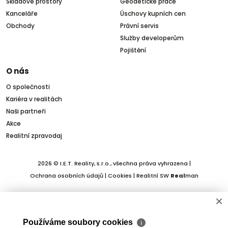
Skladové prostory
Geodetické práce
Kanceláře
Úschovy kupních cen
Obchody
Právní servis
Služby developerům
Pojištění
O nás
O společnosti
Kariéra v realitách
Naši partneři
Akce
Realitní zpravodaj
2026 © I.E.T. Reality, s.r.o., všechna práva vyhrazena |
Ochrana osobních údajů
|
Cookies
| Realitní SW
Real
man
×
Používáme soubory cookies
ℹ