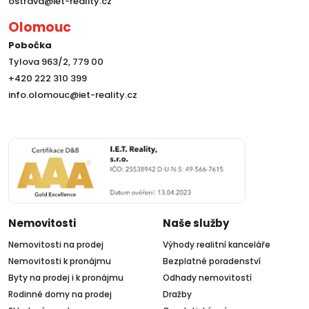
ostrava@iet-reality.cz
Olomouc
Pobočka
Tylova 963/2, 779 00
+420 222 310 399
info.olomouc@iet-reality.cz
Nemovitosti
Naše služby
Nemovitosti na prodej
Výhody realitní kanceláře
Nemovitosti k pronájmu
Bezplatné poradenství
Byty na prodej i k pronájmu
Odhady nemovitostí
Rodinné domy na prodej
Dražby