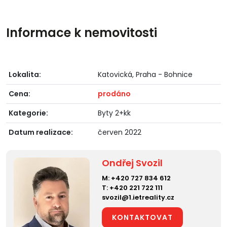
Informace k nemovitosti
Lokalita:
Katovická, Praha - Bohnice
Cena:
prodáno
Kategorie:
Byty 2+kk
Datum realizace:
červen 2022
Ondřej Svozil
M:
+420 727 834 612
T:
+420 221 722 111
svozil@1.ietreality.cz
KONTAKTOVAT