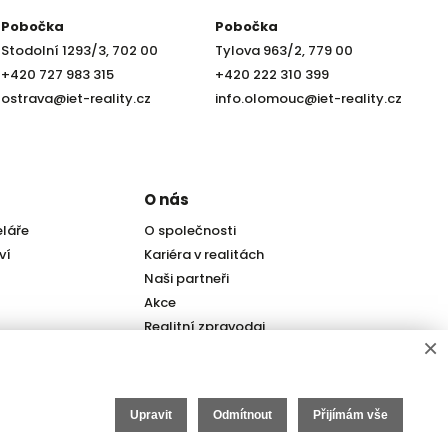
Pobočka
Pobočka
Stodolní 1293/3, 702 00
Tylova 963/2, 779 00
+420 727 983 315
+420 222 310 399
ostrava@iet-reality.cz
info.olomouc@iet-reality.cz
O nás
eláře
O společnosti
ví
Kariéra v realitách
Naši partneři
Akce
Realitní zpravodaj
×
Upravit
Odmítnout
Přijímám vše