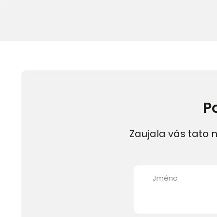
P
Zaujala vás tato n
Jméno