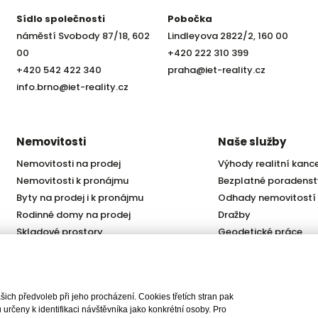
Sídlo společnosti
Pobočka
náměstí Svobody 87/18, 602
Lindleyova 2822/2, 160 00
00
+420 222 310 399
+420 542 422 340
praha@iet-reality.cz
info.brno@iet-reality.cz
Nemovitosti
Naše služby
Nemovitosti na prodej
Výhody realitní kanc
Nemovitosti k pronájmu
Bezplatné poradenst
Byty na prodej i k pronájmu
Odhady nemovitostí
Rodinné domy na prodej
Dražby
Skladové prostory
Geodetické práce
Kanceláře
Úschovy kupních cen
Obchody
Právní servis
Služby developerům
ch předvoleb při jeho procházení. Cookies třetích stran pak
Pojištění
rčeny k identifikaci návštěvníka jako konkrétní osoby. Pro