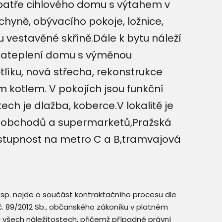
patře cihlového domu s výtahem v
chyně, obývacího pokoje, ložnice,
 vestavěné skříně.Dále k bytu náleží
 zateplení domu s výměnou
líku, nová střecha, rekonstrukce
m kotlem. V pokojích jsou funkční
ech je dlažba, koberce.V lokalitě je
íť obchodů a supermarketů,Pražská
 dostupnost na metro C a B,tramvajová
resp. nejde o součást kontraktačního procesu dle
. č. 89/2012 Sb., občanského zákoníku v platném
a všech náležitostech, přičemž případné právní