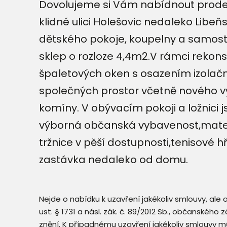
Dovolujeme si Vám nabídnout prodej
klidné ulici Holešovic nedaleko Libe
dětského pokoje, koupelny a samostat
sklep o rozloze 4,4m2.V rámci reko
špaletových oken s osazením izolačn
společných prostor včetně nového výt
komíny. V obývacím pokoji a ložnici j
výborná občanská vybavenost,mateřs
tržnice v pěší dostupnosti,tenisové 
zastávka nedaleko od domu.
Nejde o nabídku k uzavření jakékoliv smlouvy, ale
ust. § 1731 a násl. zák. č. 89/2012 Sb., občanského
znění. K případnému uzavření jakékoliv smlouvy mů