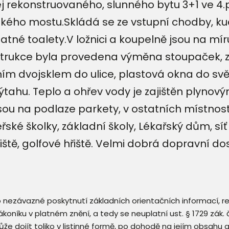
 rekonstruovaného, slunného bytu 3+1 ve 4.
ňského mostu.Skládá se ze vstupní chodby, ku
né toalety.V ložnici a koupelně jsou na míru
nstrukce byla provedena výměna stoupaček,
ím dvojsklem do ulice, plastová okna do svět
ahu. Teplo a ohřev vody je zajištěn plynový
sou na podlaze parkety, v ostatních místnost
ké školky, základní školy, Lékařský dům, s
hřiště, golfové hřiště. Velmi dobrá dopravní
 o nezávazné poskytnutí základních orientačních informací, 
 zákoníku v platném znění, a tedy se neuplatní ust. § 1729 zák
že dojít toliko v listinné formě, po dohodě na jejím obsahu 