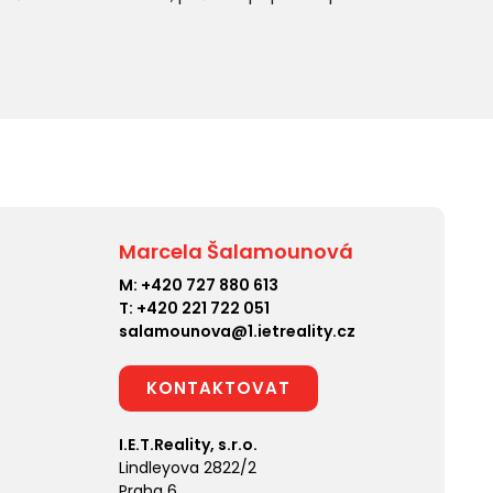
Marcela Šalamounová
M:
+420 727 880 613
T:
+420 221 722 051
salamounova@1.ietreality.cz
KONTAKTOVAT
I.E.T.Reality, s.r.o.
Lindleyova 2822/2
Praha 6