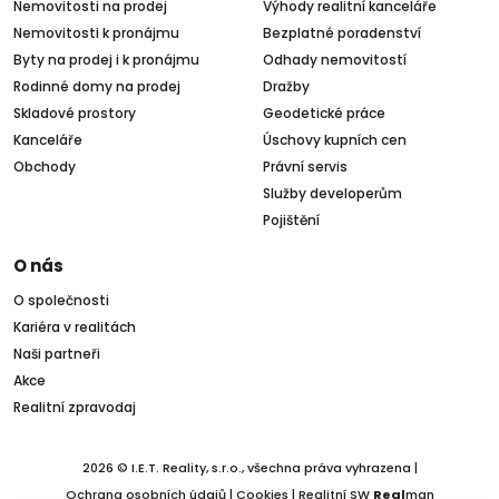
Nemovitosti na prodej
Výhody realitní kanceláře
Nemovitosti k pronájmu
Bezplatné poradenství
Byty na prodej i k pronájmu
Odhady nemovitostí
Rodinné domy na prodej
Dražby
Skladové prostory
Geodetické práce
Kanceláře
Úschovy kupních cen
Obchody
Právní servis
Služby developerům
Pojištění
O nás
O společnosti
Kariéra v realitách
Naši partneři
Akce
Realitní zpravodaj
2026 © I.E.T. Reality, s.r.o., všechna práva vyhrazena |
Ochrana osobních údajů
|
Cookies
| Realitní SW
Real
man