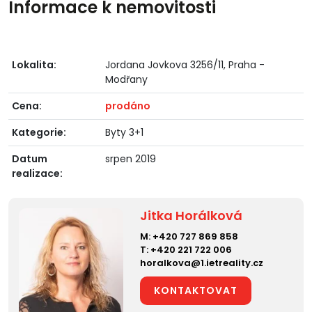
Informace k nemovitosti
Lokalita:
Jordana Jovkova 3256/11, Praha -
Modřany
Cena:
prodáno
Kategorie:
Byty 3+1
Datum
srpen 2019
realizace:
Jitka Horálková
M:
+420 727 869 858
T:
+420 221 722 006
horalkova@1.ietreality.cz
KONTAKTOVAT