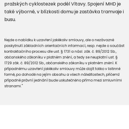
pražských cyklostezek podél Vltavy. Spojení MHD je
také výborné, v blízkosti domu je zastávka tramvaje i
busu.
Nejde o nabídku k uzavření jakékoliv smlouvy, ale o nezávazné
poskytnutí základních orientačních informací, resp. nejde o součást
kontraktačního procesu dle ust. § 1731 a násl. zák. č. 89/2012 Sb.,
občanského zákoníku v platném znění, a tedy se neuplatní ust. §
1729 zák. č. 89/2012 Sb., občanského zákoníku v platném znění. K
případnému uzavření jakékoliv smlouvy může dojít toliko v listinné
formě, po dohodě na jejím obsahu a všech náležitostech, přičemž
případné právní jednání bude uskutečněno přímo mezi smluvními
stranami."