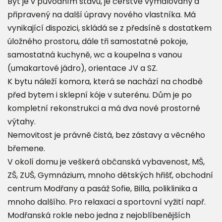
Byt je v původním stavu, je čerstvě vymalovaný a
připravený na další úpravy nového vlastníka. Má
vynikající dispozici, skládá se z předsíně s dostatkem
úložného prostoru, dále tři samostatné pokoje,
samostatná kuchyně, wc a koupelna s vanou
(umakartové jádro), orientace JV a SZ.
K bytu náleží komora, která se nachází na chodbě
před bytem i sklepní kóje v suterénu. Dům je po
kompletní rekonstrukci a má dva nové prostorné
výtahy.
Nemovitost je právně čistá, bez zástavy a věcného
břemene.
V okolí domu je veškerá občanská vybavenost, MŠ,
ZŠ, ZUŠ, Gymnázium, mnoho dětských hřišť, obchodní
centrum Modřany a pasáž Sofie, Billa, poliklinika a
mnoho dalšího. Pro relaxaci a sportovní vyžití např.
Modřanská rokle nebo jedna z nejoblíbenějších