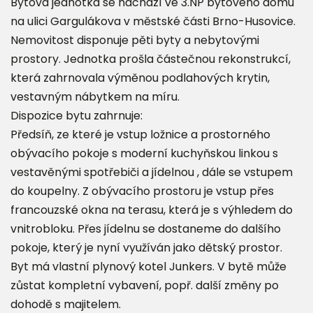
Bytová jednotka se nachází ve 3.NP bytového domu
na ulici Gargulákova v městské části Brno-Husovice.
Nemovitost disponuje pěti byty a nebytovými
prostory. Jednotka prošla částečnou rekonstrukcí,
která zahrnovala výměnou podlahových krytin,
vestavným nábytkem na míru.
Dispozice bytu zahrnuje:
Předsíň, ze které je vstup ložnice a prostorného
obývacího pokoje s moderní kuchyňskou linkou s
vestavěnými spotřebiči a jídelnou , dále se vstupem
do koupelny. Z obývacího prostoru je vstup přes
francouzské okna na terasu, která je s výhledem do
vnitrobloku. Přes jídelnu se dostaneme do dalšího
pokoje, který je nyní využíván jako dětský prostor.
Byt má vlastní plynový kotel Junkers. V bytě může
zůstat kompletní vybavení, popř. další změny po
dohodě s majitelem.