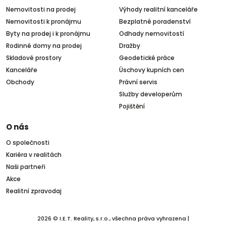
Nemovitosti na prodej
Výhody realitní kanceláře
Nemovitosti k pronájmu
Bezplatné poradenství
Byty na prodej i k pronájmu
Odhady nemovitostí
Rodinné domy na prodej
Dražby
Skladové prostory
Geodetické práce
Kanceláře
Úschovy kupních cen
Obchody
Právní servis
Služby developerům
Pojištění
O nás
O společnosti
Kariéra v realitách
Naši partneři
Akce
Realitní zpravodaj
2026 © I.E.T. Reality, s.r.o., všechna práva vyhrazena |