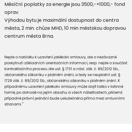
Měsíční poplatky za energie jsou 3500,-+1000,- fond
oprav.
Výhodou bytu je maximální dostupnost do centra
města, 2 min. chůze MHD, 10 min městskou dopravou
centrum města Brna.
Nejde o nabídku k uzavření jakékoliv smlouvy, ale o nezávazné
poskytnutí základních orientačních informací, resp. nejde o součást
kontraktačního procesu dle ust. § 1731 a násl. zák. č. 89/2012 Sb.,
občanského zákoníku v platném znění, a tedy se neuplatní ust. §
1729 zák. č. 89/2012 Sb., občanského zákoníku v platném znění. K
případnému uzavření jakékoliv smlouvy může dojít toliko v listinné
formě, po dohodě na jejím obsahu a všech náležitostech, přičemž
případné právní jednání bude uskutečněno přímo mezi smluvními
stranami."