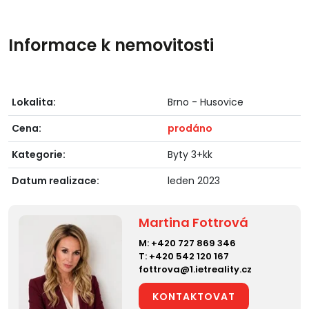
Informace k nemovitosti
Lokalita:
Brno - Husovice
Cena:
prodáno
Kategorie:
Byty 3+kk
Datum realizace:
leden 2023
Martina Fottrová
M:
+420 727 869 346
T:
+420 542 120 167
fottrova@1.ietreality.cz
KONTAKTOVAT