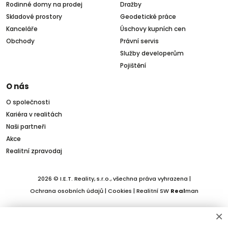
Rodinné domy na prodej
Dražby
Skladové prostory
Geodetické práce
Kanceláře
Úschovy kupních cen
Obchody
Právní servis
Služby developerům
Pojištění
O nás
O společnosti
Kariéra v realitách
Naši partneři
Akce
Realitní zpravodaj
2026 © I.E.T. Reality, s.r.o., všechna práva vyhrazena |
Ochrana osobních údajů
|
Cookies
| Realitní SW
Real
man
×