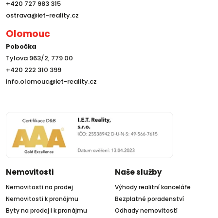
+420 727 983 315
ostrava@iet-reality.cz
Olomouc
Pobočka
Tylova 963/2, 779 00
+420 222 310 399
info.olomouc@iet-reality.cz
Nemovitosti
Naše služby
Nemovitosti na prodej
Výhody realitní kanceláře
Nemovitosti k pronájmu
Bezplatné poradenství
Byty na prodej i k pronájmu
Odhady nemovitostí