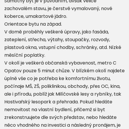
Samotný byt je v původním, avšak velice
zachovalém stavu, je čerstvě vymalovaný, nové
koberce, umakartové jádro.
Orientace bytu na západ.
V domě proběhly veškeré úpravy, jako fasáda,
zateplení, střecha, výtahy, stoupačky, rozvody,
plastová okna, vstupní chodby, schránky, atd. Nízké
měsíční poplatky.
V okolí je veškerá občanská vybavenost, metro C
Opatov pouze 5 minut chůze. V blízkém okolí najdete
úplně vše co je potřeba ke komfortnímu životu,
počínaje MŠ, ZŠ, poliklinikou, obchody, přes OC, kina,
ale i přírodu, poblíž jak Milíčovské lesy a rybníky, tak
Hostivařský lesopark a přehrada. Pokud hledáte
nemovitost na vlastní bydlení, přičemž si byt
zrekonstruujete dle svých představ, nebo hledáte
něco vhodného na investici a následný pronájem, je