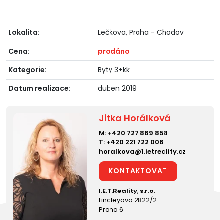
Lokalita:
Lečkova, Praha - Chodov
Cena:
prodáno
Kategorie:
Byty 3+kk
Datum realizace:
duben 2019
Jitka Horálková
M:
+420 727 869 858
T:
+420 221 722 006
horalkova@1.ietreality.cz
KONTAKTOVAT
I.E.T.Reality, s.r.o.
Lindleyova 2822/2
Praha 6