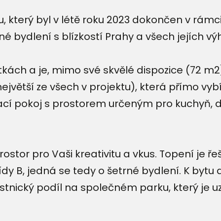
, který byl v létě roku 2023 dokončen v rám
né bydlení s blízkostí Prahy a všech jejích vý
kách a je, mimo své skvělé dispozice (72 m2),
větší ze všech v projektu), která přímo vybí
vací pokoj s prostorem určeným pro kuchyň, 
rostor pro Vaši kreativitu a vkus. Topení je
ídy B, jedná se tedy o šetrné bydlení. K byt
stnický podíl na společném parku, který je 