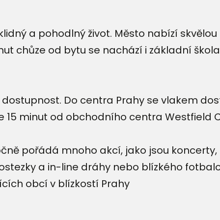
klidný a pohodlný život. Město nabízí skvěl
nut chůze od bytu se nachází i základní škol
dostupnost. Do centra Prahy se vlakem dost
te 15 minut od obchodního centra Westfield 
ročně pořádá mnoho akcí, jako jsou koncerty,
lostezky a in-line dráhy nebo blízkého fotba
ících obcí v blízkostí Prahy