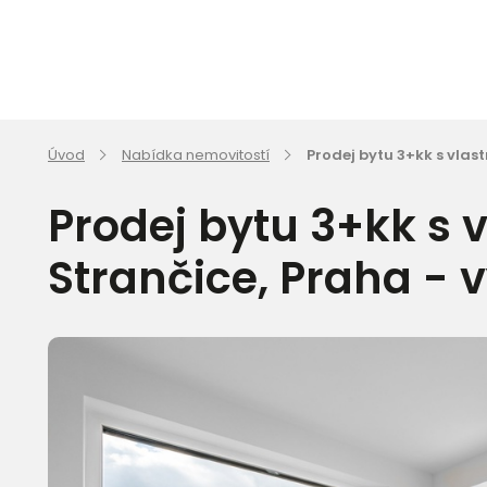
Úvod
Nabídka nemovitostí
Prodej bytu 3+kk s vlas
Prodej bytu 3+kk s 
Strančice, Praha - 