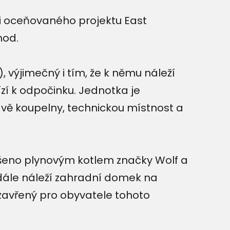
ci oceňovaného projektu East
hod.
 výjimečný i tím, že k němu náleží
zí k odpočinku. Jednotka je
dvě koupelny, technickou místnost a
 řešeno plynovým kotlem značky Wolf a
u dále náleží zahradní domek na
uzavřený pro obyvatele tohoto