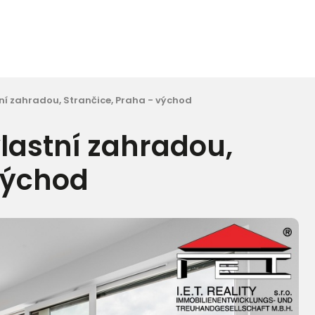
tní zahradou, Strančice, Praha - východ
vlastní zahradou,
východ