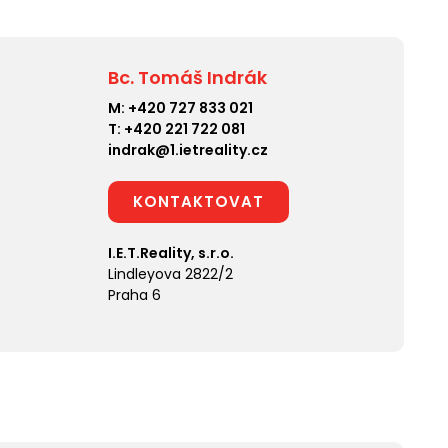
Bc. Tomáš Indrák
M:
+420 727 833 021
T:
+420 221 722 081
indrak@1.ietreality.cz
KONTAKTOVAT
I.E.T.Reality, s.r.o.
Lindleyova 2822/2
Praha 6