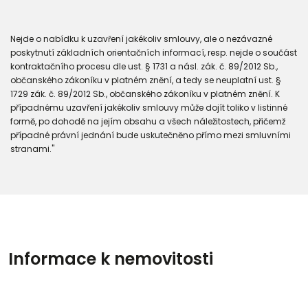
Nejde o nabídku k uzavření jakékoliv smlouvy, ale o nezávazné
poskytnutí základních orientačních informací, resp. nejde o součást
kontraktačního procesu dle ust. § 1731 a násl. zák. č. 89/2012 Sb.,
občanského zákoníku v platném znění, a tedy se neuplatní ust. §
1729 zák. č. 89/2012 Sb., občanského zákoníku v platném znění. K
případnému uzavření jakékoliv smlouvy může dojít toliko v listinné
formě, po dohodě na jejím obsahu a všech náležitostech, přičemž
případné právní jednání bude uskutečněno přímo mezi smluvními
stranami."
Informace k nemovitosti