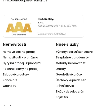
info.olomouc@iet-reality.cz
Nemovitosti
Naše služby
Nemovitosti na prodej
Výhody realitní kanceláře
Nemovitosti k pronájmu
Bezplatné poradenství
Byty na prodej i k pronájmu
Odhady nemovitostí
Rodinné domy na prodej
Dražby
Skladové prostory
Geodetické práce
Kanceláře
Úschovy kupních cen
Obchody
Právní servis
Služby developerům
Pojištění