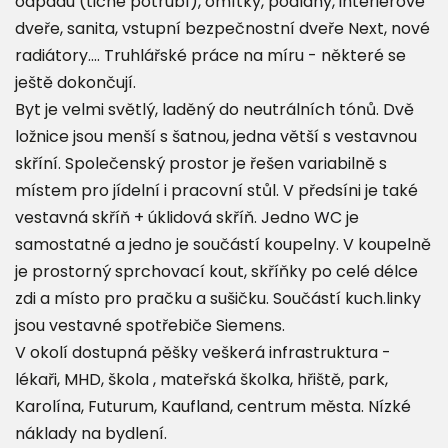
odpadu (tiché potrubí), omítky, podlahy, interiérové
dveře, sanita, vstupní bezpečnostní dveře Next, nové
radiátory.... Truhlářské práce na míru - některé se
ještě dokončují.
Byt je velmi světlý, laděný do neutrálních tónů. Dvě
ložnice jsou menší s šatnou, jedna větší s vestavnou
skříní. Společenský prostor je řešen variabilně s
místem pro jídelní i pracovní stůl. V předsíni je také
vestavná skříň + úklidová skříň. Jedno WC je
samostatné a jedno je součástí koupelny. V koupelně
je prostorný sprchovací kout, skříňky po celé délce
zdi a místo pro pračku a sušičku. Součástí kuch.linky
jsou vestavné spotřebiče Siemens.
V okolí dostupná pěšky veškerá infrastruktura -
lékaři, MHD, škola , mateřská školka, hřiště, park,
Karolína, Futurum, Kaufland, centrum města. Nízké
náklady na bydlení.