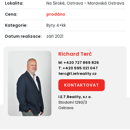
Lokalita:
Na Široké, Ostrava - Moravská Ostrava
Cena:
prodáno
Kategorie:
Byty 4+kk
Datum realizace:
září 2021
Richard Terč
M:
+420 727 869 826
T:
+420 595 021 047
terc@1.ietreality.cz
KONTAKTOVAT
I.E.T.Reality, s.r.o.
Stodolní 1293/3
Ostrava