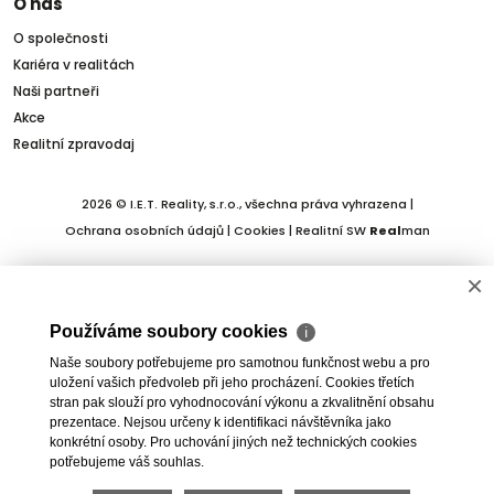
O nás
O společnosti
Kariéra v realitách
Naši partneři
Akce
Realitní zpravodaj
2026 © I.E.T. Reality, s.r.o., všechna práva vyhrazena |
Ochrana osobních údajů
|
Cookies
| Realitní SW
Real
man
×
Používáme soubory cookies
ℹ
Naše soubory potřebujeme pro samotnou funkčnost webu a pro
uložení vašich předvoleb při jeho procházení. Cookies třetích
stran pak slouží pro vyhodnocování výkonu a zkvalitnění obsahu
prezentace. Nejsou určeny k identifikaci návštěvníka jako
konkrétní osoby. Pro uchování jiných než technických cookies
potřebujeme váš souhlas.