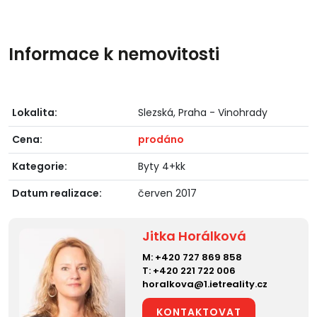
Informace k nemovitosti
Lokalita:
Slezská, Praha - Vinohrady
Cena:
prodáno
Kategorie:
Byty 4+kk
Datum realizace:
červen 2017
Jitka Horálková
M:
+420 727 869 858
T:
+420 221 722 006
horalkova@1.ietreality.cz
KONTAKTOVAT