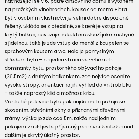
nacházející se v 6. patře činžovního domu s výtahem
na pražských Vinohradech, kousek od metra Flora.
Byt v osobním vlastnictví je velmi dobře dispozičně
řešený. Skládá se z předsíně, ze které je vstup na
krytý balkon, navazuje hala, která slouží jako kuchyně
s jídelnou, také je zde vstup do menší z koupelen se
sprchovým koutem a wc. Hala je pomyslným
středem bytu – na jednu stranu se vchází do
dominanty bytu, prostorného obývacího pokoje
(36,5m2) s druhým balkonkem, zde nejvíce oceníte
vysoké stropy, orientaci na jih, výhled do vnitrobloku
– takže naprostý klid a možnost krbu.
Ve druhé polovině bytu pak najdeme tři pokoje se
skosením, střešními okny a přiznanými dřevěnými
trámy. Výška je zde cca 5m, takže nad jedním
pokojem vznikl ještě příjemný pracovní koutek a nad
dalším je skrytý úložný prostor.