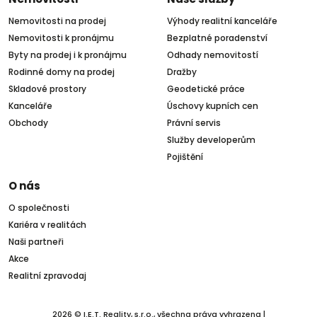
Nemovitosti na prodej
Výhody realitní kanceláře
Nemovitosti k pronájmu
Bezplatné poradenství
Byty na prodej i k pronájmu
Odhady nemovitostí
Rodinné domy na prodej
Dražby
Skladové prostory
Geodetické práce
Kanceláře
Úschovy kupních cen
Obchody
Právní servis
Služby developerům
Pojištění
O nás
O společnosti
Kariéra v realitách
Naši partneři
Akce
Realitní zpravodaj
2026 © I.E.T. Reality, s.r.o., všechna práva vyhrazena |