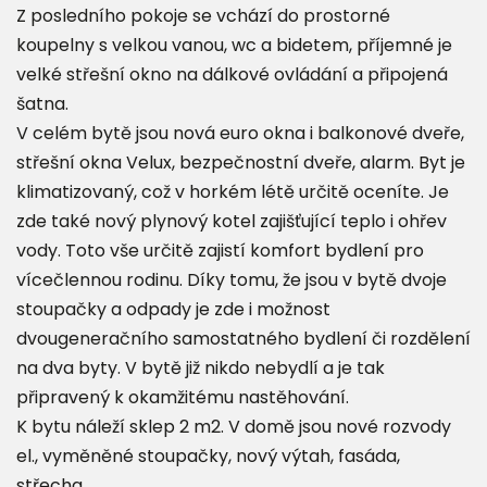
Z posledního pokoje se vchází do prostorné
koupelny s velkou vanou, wc a bidetem, příjemné je
velké střešní okno na dálkové ovládání a připojená
šatna.
V celém bytě jsou nová euro okna i balkonové dveře,
střešní okna Velux, bezpečnostní dveře, alarm. Byt je
klimatizovaný, což v horkém létě určitě oceníte. Je
zde také nový plynový kotel zajišťující teplo i ohřev
vody. Toto vše určitě zajistí komfort bydlení pro
vícečlennou rodinu. Díky tomu, že jsou v bytě dvoje
stoupačky a odpady je zde i možnost
dvougeneračního samostatného bydlení či rozdělení
na dva byty. V bytě již nikdo nebydlí a je tak
připravený k okamžitému nastěhování.
K bytu náleží sklep 2 m2. V domě jsou nové rozvody
el., vyměněné stoupačky, nový výtah, fasáda,
střecha.