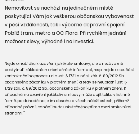
Nemovitost se nachází na jedinečném místě
poskytující Vám jak veškerou občanskou vybavenost
v pěší vzdálenosti, tak i výborné dopravní spojení.
Poblíž tram, metro a OC Flora. Při rychlém jednání
možnost slevy, výhodné i na investici.
Nejde o nabídku k uzavření jakékoliv smlouvy, ale o nezávazné
poskytnutí základních orientačních informací, resp. nejde o součást
kontraktačního procesu dle ust. § 1731 a násl. zák. č. 89/2012 Sb.,
občanského zákoníku v platném znění, a tedy se neuplatní ust. §
1729 zák. č. 89/2012 Sb., občanského zákoníku v platném znění. K
případnému uzavření jakékoliv smlouvy může dojít toliko v listinné
formě, po dohodě na jejím obsahu a všech náležitostech, přičemž
případné právní jednání bude uskutečněno přímo mezi smluvními
stranami."